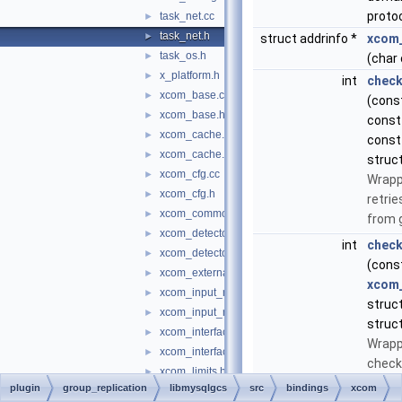
proto
task_net.cc
►
task_net.h
►
struct addrinfo *
xcom_
task_os.h
►
(char
x_platform.h
►
int
check
xcom_base.cc
►
(cons
xcom_base.h
►
const
xcom_cache.cc
►
const 
xcom_cache.h
►
struct
xcom_cfg.cc
►
Wrapp
xcom_cfg.h
►
retrie
xcom_common.h
►
from 
xcom_detector.cc
►
int
check
xcom_detector.h
►
(cons
xcom_externals.h
►
xcom
xcom_input_request.cc
►
struct
xcom_input_request.h
►
struct
xcom_interface.cc
►
Wrapp
xcom_interface.h
►
check
xcom_limits.h
►
accep
plugin
group_replication
libmysqlgcs
src
bindings
xcom
xcom_logger.h
►