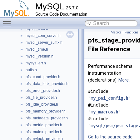
myisammrg.h
►
MySQL
26.7.0
myisampack.h
►
Source Code Documentation
mysql.h
►
Toggle main menu visibility
mysql_async.h
►
mysql_com.h
►
Macros
|
Functions
mysql_com_server.h
►
pfs_stage_provid
mysql_server_suffix.h
►
File Reference
mysql_time.h
►
mysql_version.h
►
mysys_err.h
►
Performance schema
nulls.h
►
instrumentation
pfs_cond_provider.h
►
(declarations).
More...
pfs_data_lock_provider.h
►
pfs_error_provider.h
►
#include
pfs_file_provider.h
►
"
my_psi_config.h
"
pfs_idle_provider.h
►
#include
pfs_memory_provider.h
►
"
my_macros.h
"
pfs_metadata_provider.h
►
#include
pfs_metric_provider.h
►
"
mysql/psi/psi_stage
pfs_mutex_provider.h
►
Go to the source code
pfs_rwlock_provider.h
►