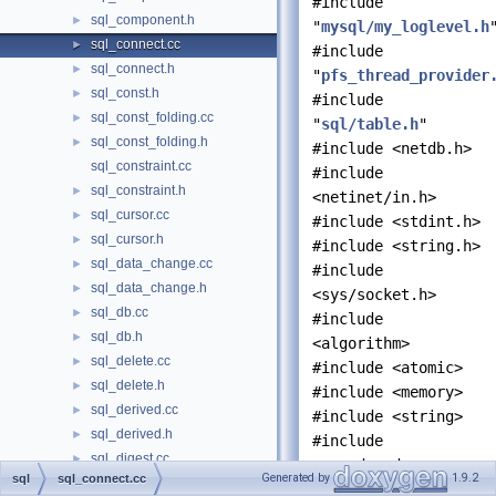
#include
sql_component.h
►
"
mysql/my_loglevel.h
sql_connect.cc
►
#include
sql_connect.h
►
"
pfs_thread_provider
sql_const.h
►
#include
sql_const_folding.cc
►
"
sql/table.h
"
sql_const_folding.h
►
#include <netdb.h>
sql_constraint.cc
#include
sql_constraint.h
►
<netinet/in.h>
sql_cursor.cc
►
#include <stdint.h>
sql_cursor.h
►
#include <string.h>
sql_data_change.cc
►
#include
sql_data_change.h
►
<sys/socket.h>
sql_db.cc
►
#include
sql_db.h
►
<algorithm>
sql_delete.cc
►
#include <atomic>
sql_delete.h
►
#include <memory>
sql_derived.cc
►
#include <string>
sql_derived.h
►
#include
sql_digest.cc
►
<unordered_map>
Generated by
1.9.2
sql
sql_connect.cc
sql_digest.h
►
#include <utility>