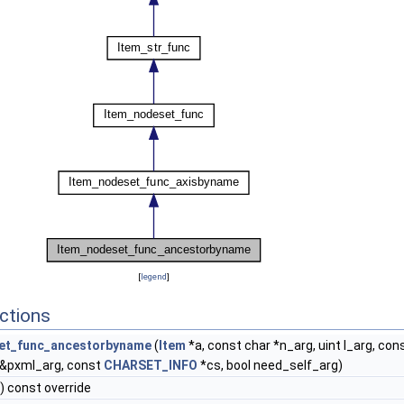
[
legend
]
ctions
et_func_ancestorbyname
(
Item
*a, const char *n_arg, uint l_arg, con
&pxml_arg, const
CHARSET_INFO
*cs, bool need_self_arg)
) const override