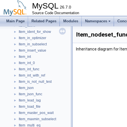
Item_func_year
►
MySQL
Item_func_yearweek
26.7.0
►
Item_geometry_func
Source Code Documentation
►
Item_hex_string
►
Main Page
Related Pages
Modules
Namespaces
Conc
Item_ident
►
Item_ident_for_show
►
Item_nodeset_fun
Item_in_optimizer
►
Item_in_subselect
►
Inheritance diagram for I
Item_insert_value
►
Item_int
►
Item_int_0
►
Item_int_func
►
Item_int_with_ref
►
Item_is_not_null_test
►
Item_json
►
Item_json_func
►
Item_lead_lag
►
Item_load_file
►
Item_master_pos_wait
►
Item_maxmin_subselect
►
Item_multi_eq
►