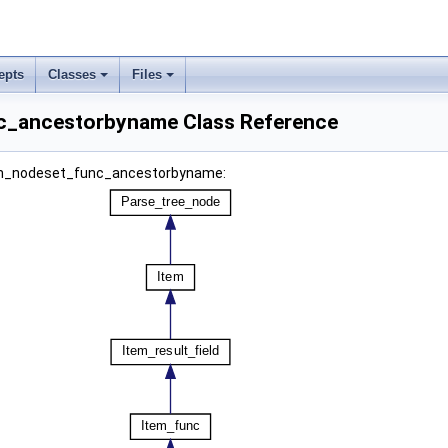
epts
Classes
Files
c_ancestorbyname Class Reference
tem_nodeset_func_ancestorbyname: