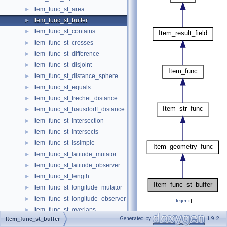
Item_func_st_area
►
Item_func_st_buffer
►
Item_func_st_contains
►
Item_func_st_crosses
►
Item_func_st_difference
►
Item_func_st_disjoint
►
Item_func_st_distance_sphere
►
Item_func_st_equals
►
Item_func_st_frechet_distance
►
Item_func_st_hausdorff_distance
►
Item_func_st_intersection
►
Item_func_st_intersects
►
Item_func_st_issimple
►
Item_func_st_latitude_mutator
►
Item_func_st_latitude_observer
►
Item_func_st_length
►
Item_func_st_longitude_mutator
►
Item_func_st_longitude_observer
►
[
legend
]
Item_func_st_overlaps
►
Generated by
1.9.2
Item_func_st_buffer
Public Member Fu
Item_func_st_pointatdistance
►