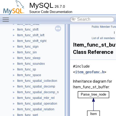
Item_func_sec_to_time
►
MySQL
26.7.0
Item_func_second
►
Source Code Documentation
Item_func_set_collation
►
Toggle main menu visibility
Item_func_set_user_var
►
Item_func_sha2
►
Public Member Func
Item_func_shift
►
|
Item_func_shift_left
►
List of all members
Item_func_shift_right
►
Item_func_st_bu
Item_func_sign
►
Class Reference
Item_func_sin
►
Item_func_sleep
►
Item_func_soundex
►
#include
Item_func_sp
►
<
item_geofunc.h
>
Item_func_space
►
Item_func_spatial_collection
►
Inheritance diagram for
Item_func_spatial_decomp
►
Item_func_st_buffer:
Item_func_spatial_decomp_n
►
Item_func_spatial_mbr_rel
►
Item_func_spatial_operation
►
Item_func_spatial_relation
►
Item_func_sqrt
►