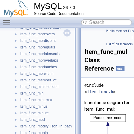
Item_func_match
►
MySQL
26.7.0
Item_func_match_predicate
►
Source Code Documentation
Item_func_max
►
Toggle main menu visibility
Item_func_mbrcontains
►
Item_func_mbrcoveredby
►
Public Member Func
Item_func_mbrcovers
►
|
Item_func_mbrdisjoint
►
List of all members
Item_func_mbrequals
►
Item_func_mul
Item_func_mbrintersects
►
Class
Item_func_mbroverlaps
►
Item_func_mbrtouches
Reference
►
final
Item_func_mbrwithin
►
Item_func_member_of
►
#include
Item_func_microsecond
►
<
item_func.h
>
Item_func_min
►
Item_func_min_max
►
Inheritance diagram for
Item_func_minus
►
Item_func_mul:
Item_func_minute
►
Item_func_mod
►
Item_func_modify_json_in_path
►
Item_func_month
►