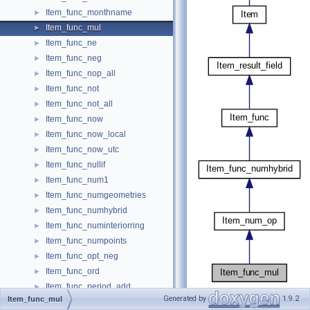
Item_func_monthname
►
Item_func_mul
►
Item_func_ne
►
Item_func_neg
►
Item_func_nop_all
►
Item_func_not
►
Item_func_not_all
►
Item_func_now
►
Item_func_now_local
►
Item_func_now_utc
►
Item_func_nullif
►
Item_func_num1
►
Item_func_numgeometries
►
Item_func_numhybrid
►
Item_func_numinteriorring
►
Item_func_numpoints
►
Item_func_opt_neg
►
Item_func_ord
►
Item_func_period_add
►
[
legend
]
Generated by
1.9.2
Item_func_mul
Item_func_period_diff
►