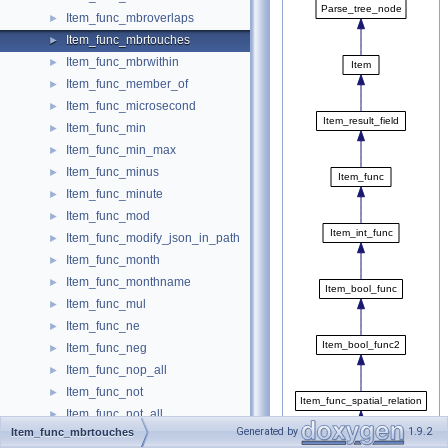
Item_func_mbroverlaps
►
Item_func_mbrtouches
►
Item_func_mbrwithin
►
Item_func_member_of
►
Item_func_microsecond
►
Item_func_min
►
Item_func_min_max
►
Item_func_minus
►
Item_func_minute
►
Item_func_mod
►
Item_func_modify_json_in_path
►
Item_func_month
►
Item_func_monthname
►
Item_func_mul
►
Item_func_ne
►
Item_func_neg
►
Item_func_nop_all
►
Item_func_not
►
Item_func_not_all
►
Generated by
1.9.2
Item_func_mbrtouches
Item_func_now
►