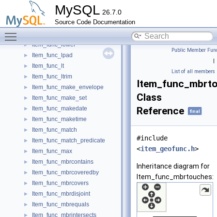
Item_func_log
►
MySQL
26.7.0
Item_func_log10
►
Source Code Documentation
Item_func_log2
►
Toggle main menu visibility
Item_func_longfromgeohash
►
Item_func_lower
►
Public Member Func
Item_func_lpad
►
|
Item_func_lt
►
List of all members
Item_func_ltrim
►
Item_func_mbrt
Item_func_make_envelope
►
Class
Item_func_make_set
►
Item_func_makedate
Reference
►
final
Item_func_maketime
►
Item_func_match
►
#include
Item_func_match_predicate
►
<
item_geofunc.h
>
Item_func_max
►
Item_func_mbrcontains
►
Inheritance diagram for
Item_func_mbrcoveredby
►
Item_func_mbrtouches:
Item_func_mbrcovers
►
Item_func_mbrdisjoint
►
Item_func_mbrequals
►
Item_func_mbrintersects
►