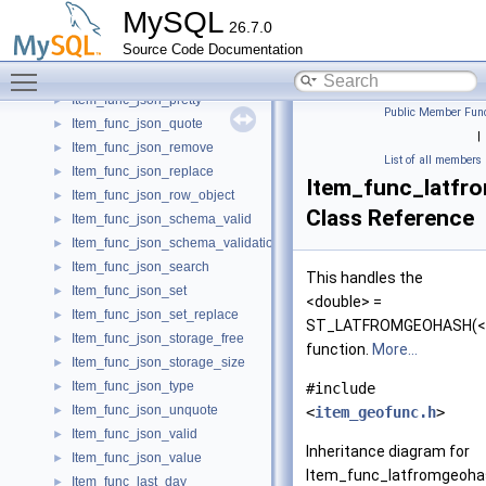
Item_func_json_merge
►
MySQL
26.7.0
Item_func_json_merge_patch
►
Source Code Documentation
Item_func_json_merge_preserve
►
Toggle main menu visibility
Item_func_json_overlaps
►
Item_func_json_pretty
►
Public Member Func
Item_func_json_quote
►
|
Item_func_json_remove
►
List of all members
Item_func_json_replace
►
Item_func_latfr
Item_func_json_row_object
►
Class Reference
Item_func_json_schema_valid
►
Item_func_json_schema_validation_report
►
Item_func_json_search
►
This handles the
Item_func_json_set
►
<double> =
Item_func_json_set_replace
►
ST_LATFROMGEOHASH(<s
Item_func_json_storage_free
►
function.
More...
Item_func_json_storage_size
►
Item_func_json_type
►
#include
Item_func_json_unquote
►
<
item_geofunc.h
>
Item_func_json_valid
►
Inheritance diagram for
Item_func_json_value
►
Item_func_latfromgeoha
Item_func_last_day
►