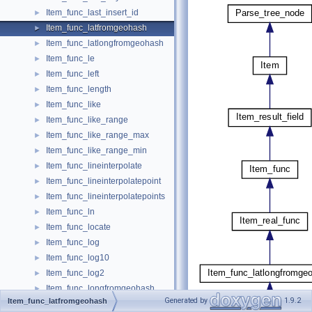
Item_func_last_insert_id
►
Item_func_latfromgeohash
►
Item_func_latlongfromgeohash
►
Item_func_le
►
Item_func_left
►
Item_func_length
►
Item_func_like
►
Item_func_like_range
►
Item_func_like_range_max
►
Item_func_like_range_min
►
Item_func_lineinterpolate
►
Item_func_lineinterpolatepoint
►
Item_func_lineinterpolatepoints
►
Item_func_ln
►
Item_func_locate
►
Item_func_log
►
Item_func_log10
►
Item_func_log2
►
Item_func_longfromgeohash
►
Generated by
1.9.2
Item_func_latfromgeohash
Item_func_lower
►