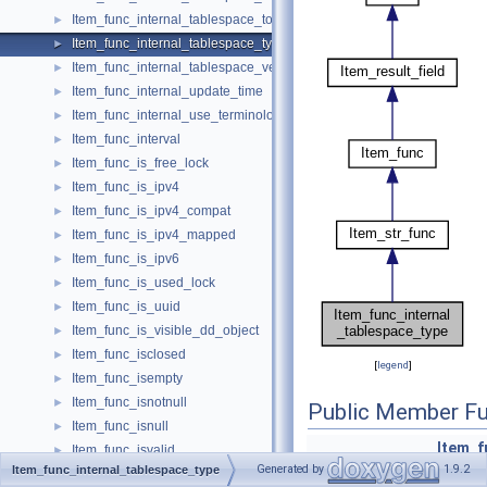
Item_func_internal_tablespace_total_extents
►
Item_func_internal_tablespace_type
►
Item_func_internal_tablespace_version
►
Item_func_internal_update_time
►
Item_func_internal_use_terminology_previous
►
Item_func_interval
►
Item_func_is_free_lock
►
Item_func_is_ipv4
►
Item_func_is_ipv4_compat
►
Item_func_is_ipv4_mapped
►
Item_func_is_ipv6
►
Item_func_is_used_lock
►
Item_func_is_uuid
►
Item_func_is_visible_dd_object
►
Item_func_isclosed
►
[
legend
]
Item_func_isempty
►
Item_func_isnotnull
►
Public Member Fu
Item_func_isnull
►
Item_f
Item_func_isvalid
►
Generated by
1.9.2
Item_func_internal_tablespace_type
(const
Item_func_json_array
►