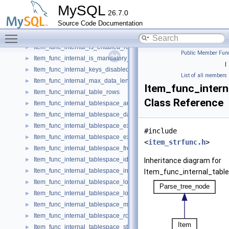
Item_func_internal_get_username
►
MySQL
26.7.0
Item_func_internal_get_view_warning_or_error
►
Source Code Documentation
Item_func_internal_index_column_cardinality
►
Toggle main menu visibility
Item_func_internal_index_length
►
Item_func_internal_is_enabled_role
►
Public Member Func
Item_func_internal_is_mandatory_role
►
|
Item_func_internal_keys_disabled
►
List of all members
Item_func_internal_max_data_length
►
Item_func_intern
Item_func_internal_table_rows
►
Class Reference
Item_func_internal_tablespace_autoextend_size
►
Item_func_internal_tablespace_data_free
►
Item_func_internal_tablespace_extent_size
►
#include
Item_func_internal_tablespace_extra
►
<
item_strfunc.h
>
Item_func_internal_tablespace_free_extents
►
Item_func_internal_tablespace_id
►
Inheritance diagram for
Item_func_internal_tablespace_initial_size
►
Item_func_internal_tabl
Item_func_internal_tablespace_logfile_group_name
►
Item_func_internal_tablespace_logfile_group_number
►
Item_func_internal_tablespace_maximum_size
►
Item_func_internal_tablespace_row_format
►
Item_func_internal_tablespace_status
►