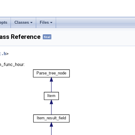
epts
Classes
Files
ass Reference
final
c.h
>
em_func_hour: