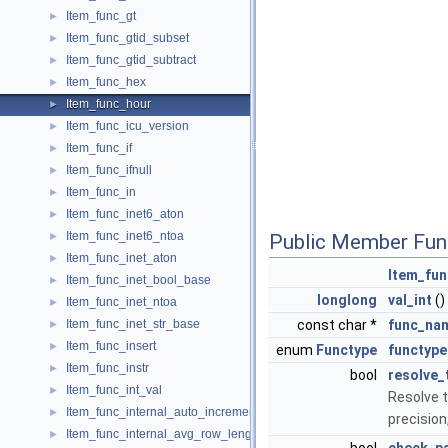
Item_func_gt
►
Item_func_gtid_subset
►
Item_func_gtid_subtract
►
Item_func_hex
►
Item_func_hour
►
Item_func_icu_version
►
Item_func_if
►
Item_func_ifnull
►
Item_func_in
►
Item_func_inet6_aton
►
Item_func_inet6_ntoa
►
Public Member Fun
Item_func_inet_aton
►
Item_fun
Item_func_inet_bool_base
►
longlong
val_int
()
Item_func_inet_ntoa
►
Item_func_inet_str_base
const char *
func_na
►
Item_func_insert
►
enum
Functype
functype
Item_func_instr
►
bool
resolve_
Item_func_int_val
►
Resolve t
Item_func_internal_auto_increment
►
precision
Item_func_internal_avg_row_length
►