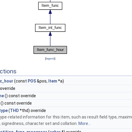
[
legend
]
ctions
c_hour
(const
POS
&pos,
Item
*a)
 override
me
() const override
() const override
type
(
THD
*thd) override
ype-related information for this item, such as result field type, maxi
, signedness, character set and collation.
More...