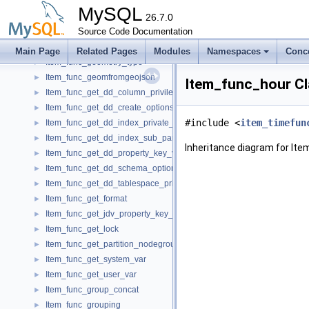
Item_func_ge
►
MySQL
Item_func_geohash
26.7.0
►
Item_func_geometry_from_text
Source Code Documentation
►
Item_func_geometry_from_wkb
►
Main Page
Related Pages
Modules
Namespaces
Conc
Item_func_geometry_type
►
Item_func_geomfromgeojson
►
Item_func_hour Cl
Item_func_get_dd_column_privileges
►
Item_func_get_dd_create_options
►
#include <
item_timefun
Item_func_get_dd_index_private_data
►
Item_func_get_dd_index_sub_part_length
►
Inheritance diagram for It
Item_func_get_dd_property_key_value
►
Item_func_get_dd_schema_options
►
Item_func_get_dd_tablespace_private_data
►
Item_func_get_format
►
Item_func_get_jdv_property_key_value
►
Item_func_get_lock
►
Item_func_get_partition_nodegroup
►
Item_func_get_system_var
►
Item_func_get_user_var
►
Item_func_group_concat
►
Item_func_grouping
►