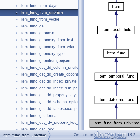
Item_func_from_days
►
Item_func_from_unixtime
►
Item_func_from_vector
►
Item_func_ge
►
Item_func_geohash
►
Item_func_geometry_from_text
►
Item_func_geometry_from_wkb
►
Item_func_geometry_type
►
Item_func_geomfromgeojson
►
Item_func_get_dd_column_privileges
►
Item_func_get_dd_create_options
►
Item_func_get_dd_index_private_data
►
Item_func_get_dd_index_sub_part_length
►
Item_func_get_dd_property_key_value
►
Item_func_get_dd_schema_options
►
Item_func_get_dd_tablespace_private_data
►
Item_func_get_format
►
Item_func_get_jdv_property_key_value
►
Item_func_get_lock
►
[
legend
]
Generated by
1.9.2
Item_func_from_unixtime
Item_func_get_partition_nodegroup
►