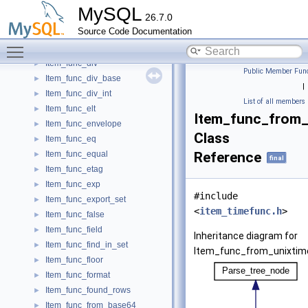
Item_func_dayofyear
►
MySQL
26.7.0
Item_func_degrees
►
Source Code Documentation
Item_func_dimension
►
Toggle main menu visibility
Item_func_distance
►
Item_func_div
►
Public Member Func
Item_func_div_base
►
|
Item_func_div_int
►
List of all members
Item_func_elt
►
Item_func_from_
Item_func_envelope
►
Class
Item_func_eq
►
Item_func_equal
Reference
►
final
Item_func_etag
►
Item_func_exp
►
#include
Item_func_export_set
►
<
item_timefunc.h
>
Item_func_false
►
Item_func_field
►
Inheritance diagram for
Item_func_find_in_set
►
Item_func_from_unixtim
Item_func_floor
►
Item_func_format
►
Item_func_found_rows
►
Item_func_from_base64
►