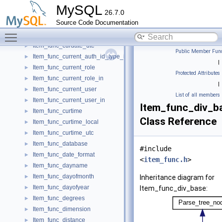
Item_func_cot
►
MySQL
26.7.0
Item_func_crc32
►
Source Code Documentation
Item_func_curdate
►
Toggle main menu visibility
Item_func_curdate_local
►
Item_func_curdate_utc
►
Public Member Func
Item_func_current_auth_id_type_in
►
|
Item_func_current_role
►
Protected Attributes
Item_func_current_role_in
►
|
Item_func_current_user
►
List of all members
Item_func_current_user_in
►
Item_func_div_b
Item_func_curtime
►
Class Reference
Item_func_curtime_local
►
Item_func_curtime_utc
►
Item_func_database
►
#include
Item_func_date_format
►
<
item_func.h
>
Item_func_dayname
►
Item_func_dayofmonth
►
Inheritance diagram for
Item_func_dayofyear
►
Item_func_div_base:
Item_func_degrees
►
Item_func_dimension
►
Item_func_distance
►