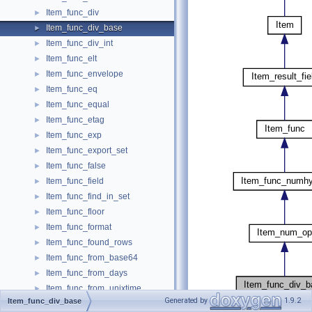
Item_func_div
►
Item_func_div_base
►
Item_func_div_int
►
Item_func_elt
►
Item_func_envelope
►
Item_func_eq
►
Item_func_equal
►
Item_func_etag
►
Item_func_exp
►
Item_func_export_set
►
Item_func_false
►
Item_func_field
►
Item_func_find_in_set
►
Item_func_floor
►
Item_func_format
►
Item_func_found_rows
►
Item_func_from_base64
►
Item_func_from_days
►
Item_func_from_unixtime
►
Generated by
1.9.2
Item_func_div_base
Item_func_from_vector
►