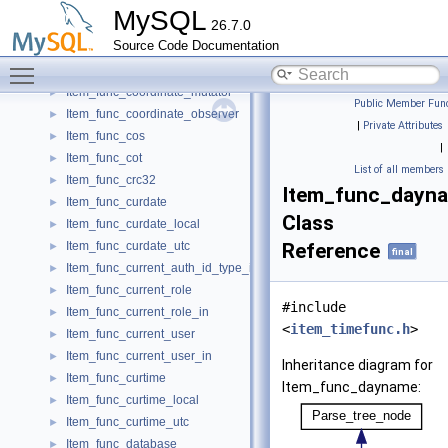
Item_func_convert_cpu_id_mask
►
MySQL
26.7.0
Item_func_convert_interval_to_user_interval
►
Source Code Documentation
Item_func_convert_tz
►
Toggle main menu visibility
Item_func_convex_hull
►
Item_func_coordinate_mutator
►
Public Member Func
Item_func_coordinate_observer
►
|
Private Attributes
Item_func_cos
►
|
Item_func_cot
►
List of all members
Item_func_crc32
►
Item_func_dayn
Item_func_curdate
►
Class
Item_func_curdate_local
►
Item_func_curdate_utc
Reference
►
final
Item_func_current_auth_id_type_in
►
Item_func_current_role
►
#include
Item_func_current_role_in
►
<
item_timefunc.h
>
Item_func_current_user
►
Item_func_current_user_in
►
Inheritance diagram for
Item_func_curtime
►
Item_func_dayname:
Item_func_curtime_local
►
Item_func_curtime_utc
►
Item_func_database
►