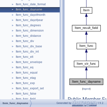
Item_func_date_format
►
Item_func_dayname
►
Item_func_dayofmonth
►
Item_func_dayofyear
►
Item_func_degrees
►
Item_func_dimension
►
Item_func_distance
►
Item_func_div
►
Item_func_div_base
►
Item_func_div_int
►
Item_func_elt
►
Item_func_envelope
►
Item_func_eq
►
Item_func_equal
►
Item_func_etag
►
Item_func_exp
►
Item_func_export_set
►
[
legend
]
Item_func_false
►
Public Member Fu
Item_func_field
►
Generated by
1.9.2
Item_func_dayname
Item_func_find_in_set
►