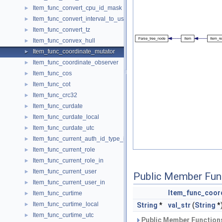
Item_func_convert_cpu_id_mask
►
Item_func_convert_interval_to_user_interval
►
Item_func_convert_tz
►
Item_func_convex_hull
►
Item_func_coordinate_mutator
►
Item_func_coordinate_observer
►
Item_func_cos
►
Item_func_cot
►
Item_func_crc32
►
Item_func_curdate
►
Item_func_curdate_local
►
Item_func_curdate_utc
►
Item_func_current_auth_id_type_in
►
Item_func_current_role
►
Item_func_current_role_in
►
Item_func_current_user
►
Public Member Fun
Item_func_current_user_in
►
Item_func_coor
Item_func_curtime
►
Item_func_curtime_local
►
String
*
val_str
(
String
*)
Item_func_curtime_utc
►
Public Member Functions