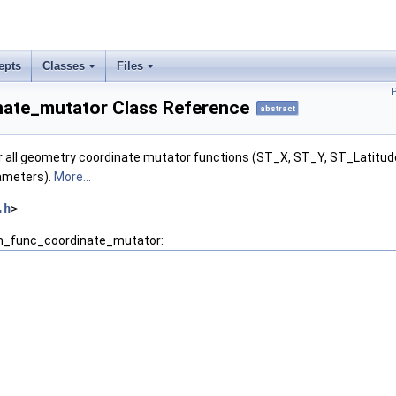
epts
Classes
Files
ate_mutator Class Reference
abstract
r all geometry coordinate mutator functions (ST_X, ST_Y, ST_Latitud
ameters).
More...
.h
>
em_func_coordinate_mutator: