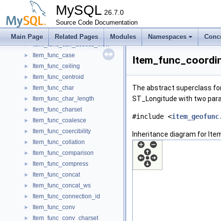
Item_func_can_access_routine
►
MySQL
Item_func_can_access_table
26.7.0
►
Item_func_can_access_trigger
Source Code Documentation
►
Item_func_can_access_user
►
Main Page
Related Pages
Modules
Namespaces
Conc
Item_func_can_access_view
►
Item_func_case
►
Item_func_coordin
Item_func_ceiling
►
Item_func_centroid
►
The abstract superclass fo
Item_func_char
►
ST_Longitude with two par
Item_func_char_length
►
Item_func_charset
►
#include <
item_geofunc
Item_func_coalesce
►
Item_func_coercibility
►
Inheritance diagram for It
Item_func_collation
►
Item_func_comparison
►
Item_func_compress
►
Item_func_concat
►
Item_func_concat_ws
►
Item_func_connection_id
►
Item_func_conv
►
Item_func_conv_charset
►