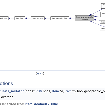
[
legend
]
ctions
dinate_mutator
(const
POS
&pos,
Item
*a,
Item
*b, bool geographic_o
 override
 inherited from
Item_geometry_func