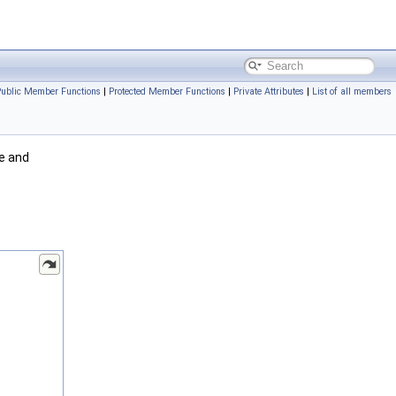
Public Member Functions
|
Protected Member Functions
|
Private Attributes
|
List of all members
e and