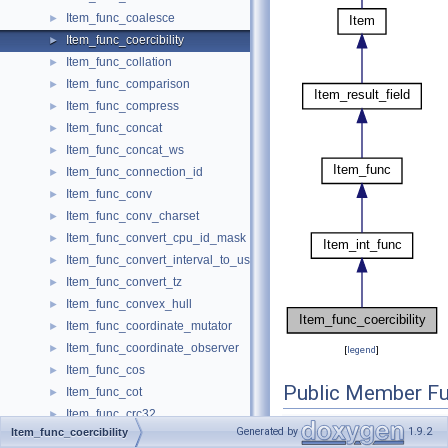
Item_func_coalesce
►
Item_func_coercibility
►
Item_func_collation
►
Item_func_comparison
►
Item_func_compress
►
Item_func_concat
►
Item_func_concat_ws
►
Item_func_connection_id
►
Item_func_conv
►
Item_func_conv_charset
►
Item_func_convert_cpu_id_mask
►
Item_func_convert_interval_to_user_interval
►
Item_func_convert_tz
►
Item_func_convex_hull
►
Item_func_coordinate_mutator
►
Item_func_coordinate_observer
►
[
legend
]
Item_func_cos
►
Public Member Fu
Item_func_cot
►
Item_func_crc32
►
Item_func
Generated by
1.9.2
Item_func_coercibility
Item_func_curdate
►