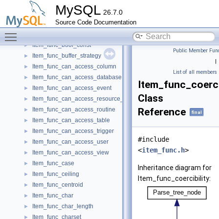
Item_func_bit_neg
►
MySQL
26.7.0
Item_func_bit_or
►
Source Code Documentation
Item_func_bit_two_param
►
Toggle main menu visibility
Item_func_bit_xor
►
Item_func_bool_const
►
Public Member Func
Item_func_buffer_strategy
►
|
Item_func_can_access_column
►
List of all members
Item_func_can_access_database
►
Item_func_coerci
Item_func_can_access_event
►
Class
Item_func_can_access_resource_group
►
Item_func_can_access_routine
Reference
►
final
Item_func_can_access_table
►
Item_func_can_access_trigger
►
#include
Item_func_can_access_user
►
<
item_func.h
>
Item_func_can_access_view
►
Item_func_case
►
Inheritance diagram for
Item_func_ceiling
►
Item_func_coercibility:
Item_func_centroid
►
Item_func_char
►
Item_func_char_length
►
Item_func_charset
►