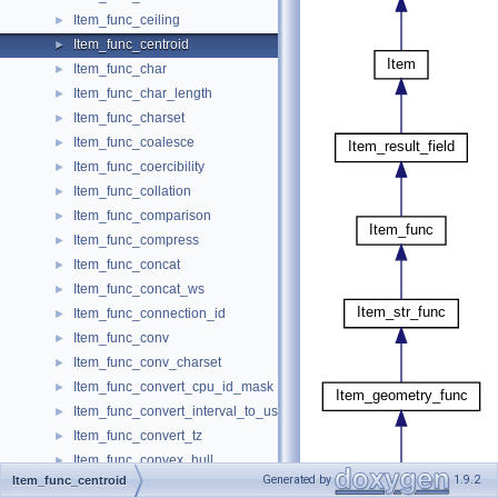
Item_func_ceiling
►
Item_func_centroid
►
Item_func_char
►
Item_func_char_length
►
Item_func_charset
►
Item_func_coalesce
►
Item_func_coercibility
►
Item_func_collation
►
Item_func_comparison
►
Item_func_compress
►
Item_func_concat
►
Item_func_concat_ws
►
Item_func_connection_id
►
Item_func_conv
►
Item_func_conv_charset
►
Item_func_convert_cpu_id_mask
►
Item_func_convert_interval_to_user_interval
►
Item_func_convert_tz
►
Item_func_convex_hull
►
Generated by
1.9.2
Item_func_centroid
Item_func_coordinate_mutator
►