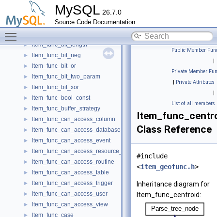
Item_func_bin_to_uuid
►
MySQL
26.7.0
Item_func_bit
►
Source Code Documentation
Item_func_bit_and
►
Toggle main menu visibility
Item_func_bit_count
►
Item_func_bit_length
►
Public Member Func
Item_func_bit_neg
►
|
Item_func_bit_or
►
Private Member Fun
Item_func_bit_two_param
►
|
Private Attributes
Item_func_bit_xor
►
|
Item_func_bool_const
►
List of all members
Item_func_buffer_strategy
►
Item_func_centr
Item_func_can_access_column
►
Class Reference
Item_func_can_access_database
►
Item_func_can_access_event
►
Item_func_can_access_resource_group
►
#include
Item_func_can_access_routine
►
<
item_geofunc.h
>
Item_func_can_access_table
►
Item_func_can_access_trigger
►
Inheritance diagram for
Item_func_can_access_user
►
Item_func_centroid:
Item_func_can_access_view
►
Item_func_case
►