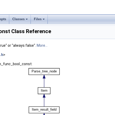
epts
Classes
Files
nst Class Reference
true" or "always false".
More...
.h
>
em_func_bool_const: