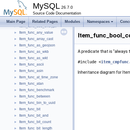
Item_func_add_interval
►
MySQL
Item_func_add_time
26.7.0
►
Item_func_additive_op
Source Code Documentation
►
Item_func_aes_decrypt
►
Main Page
Related Pages
Modules
Namespaces
Conc
Item_func_aes_encrypt
►
Item_func_any_value
►
Item_func_bool_co
Item_func_array_cast
►
Item_func_as_geojson
►
A predicate that is "always 
Item_func_as_wkb
►
Item_func_as_wkt
►
#include <
item_cmpfunc
Item_func_ascii
►
Item_func_asin
►
Inheritance diagram for It
Item_func_at_time_zone
►
Item_func_atan
►
Item_func_benchmark
►
Item_func_between
►
Item_func_bin_to_uuid
►
Item_func_bit
►
Item_func_bit_and
►
Item_func_bit_count
►
Item_func_bit_length
►