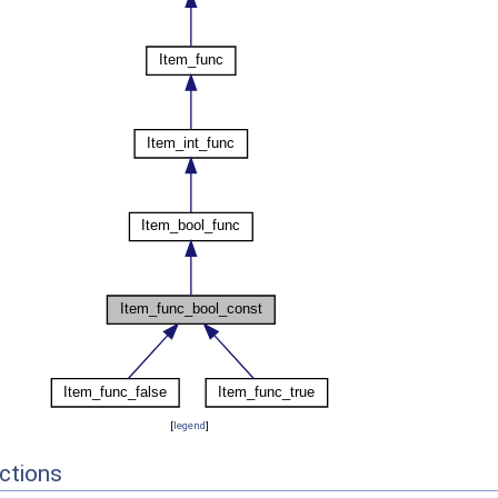
[
legend
]
ctions