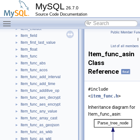
Item_default_value
►
MySQL
26.7.0
Item_empty_string
►
Source Code Documentation
Item_eq_base
►
Toggle main menu visibility
Item_exists_subselect
►
Item_extract
►
Public Member Func
Item_field
►
|
Item_first_last_value
►
List of all members
Item_float
►
Item_func_asin
Item_func
►
Class
Item_func_abs
►
Item_func_acos
Reference
►
final
Item_func_add_interval
►
Item_func_add_time
►
#include
Item_func_additive_op
►
<
item_func.h
>
Item_func_aes_decrypt
►
Item_func_aes_encrypt
►
Inheritance diagram for
Item_func_any_value
►
Item_func_asin:
Item_func_array_cast
►
Item_func_as_geojson
►
Item_func_as_wkb
►
Item_func_as_wkt
►