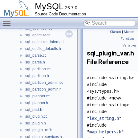
sql_manager.h
►
MySQL
26.7.0
sql_masking_policy.cc
►
Source Code Documentation
sql_masking_policy.h
►
Toggle main menu visibility
sql_opt_exec_shared.h
►
sql_optimizer.cc
►
Classes
|
Macros
|
sql_optimizer.h
►
Functions
|
sql_optimizer_internal.h
►
Variables
sql_outfile_defaults.h
►
sql_plugin_var.h
sql_parse.cc
►
File Reference
sql_parse.h
►
sql_partition.cc
►
sql_partition.h
►
#include <string.h>
sql_partition_admin.cc
►
#include
sql_partition_admin.h
►
<sys/types.h>
sql_planner.cc
►
#include <new>
sql_planner.h
►
#include <string>
sql_plist.h
►
#include
sql_plugin.cc
►
"
lex_string.h
"
sql_plugin.h
►
#include
sql_plugin_ref.h
►
"
map_helpers.h
"
sql_plugin_services.h
►