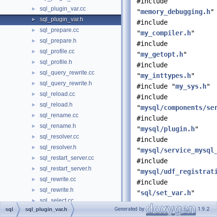
#include
sql_plugin_var.cc
►
"
memory_debugging.h
"
sql_plugin_var.h
►
#include
sql_prepare.cc
►
"
my_compiler.h
"
sql_prepare.h
►
#include
sql_profile.cc
►
"
my_getopt.h
"
sql_profile.h
►
#include
sql_query_rewrite.cc
►
"
my_inttypes.h
"
sql_query_rewrite.h
►
#include "
my_sys.h
"
sql_reload.cc
►
#include
sql_reload.h
►
"
mysql/components/se
sql_rename.cc
►
#include
sql_rename.h
►
"
mysql/plugin.h
"
sql_resolver.cc
►
#include
sql_resolver.h
►
"
mysql/service_mysql
sql_restart_server.cc
►
#include
sql_restart_server.h
►
"
mysql/udf_registrat
sql_rewrite.cc
►
#include
sql_rewrite.h
►
"
sql/set_var.h
"
sql_select.cc
►
Generated by
1.9.2
sql
sql_plugin_var.h
Go to the source code
sql_select.h
►