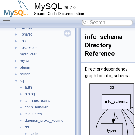
Files
▼
MySQL
26.7.0
File List
▼
Source Code Documentation
client
►
Toggle main menu visibility
components
►
include
►
libmysql
►
info_schema
libs
►
Directory
libservices
►
Reference
mysql-test
mysys
►
plugin
►
Directory dependency
router
►
graph for info_schema:
sql
▼
auth
►
binlog
►
changestreams
►
conn_handler
►
containers
►
daemon_proxy_keyring
►
dd
▼
cache
►