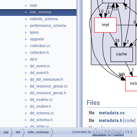
impl
►
info_schema
►
ndbinfo_schema
►
performance_schema
►
types
►
upgrade
►
collection.cc
►
collection.h
►
dd.h
►
dd_event.cc
►
dd_event.h
►
dd_kill_immunizer.h
►
dd_resource_group.cc
►
dd_resource_group.h
►
dd_routine.cc
►
Files
dd_routine.h
►
file
metadata.cc
dd_schema.cc
►
dd_schema.h
►
file
metadata.h
[code]
dd_table.cc
►
file
show.cc
Generated by
1.9.2
sql
dd
info_schema
dd_table.h
►
file
show.h
[code]