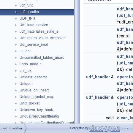
udf_func
►
udf_han
udf_handler
►
(
udf_fu
UDF_INIT
►
*udf_ar
Udf_load_service
►
udf_han
udf_materialize_state_s
►
(const
Udf_return_value_extension
►
udf_han
Udf_service_impl
►
&)=defa
ull_dbl
►
udf_han
Uncommitted_tables_guard
►
(
udf_ha
undo_node_t
►
&&)=def
uni_idx
►
udf_handler
&
operato
Unidata_decomp
►
udf_han
Unique
►
&)=defa
Unique_on_insert
►
Unique_symbol_map
►
udf_handler
&
operato
Unix_socket
►
(
udf_ha
Unknown_key_hook
►
&&)=def
UnqualifiedCountIterator
►
void
clean_b
UnreachableDestinationsQuarantine
►
void
free_ha
Generated by
1.9.2
udf_handler
UnstructuredTrace
►
bool
is_initi