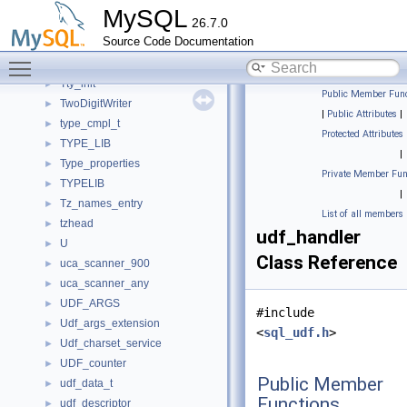
Tsid_map
►
MySQL
26.7.0
TTASEventMutex
►
Source Code Documentation
ttinfo
►
Toggle main menu visibility
Tty
►
Tty_init
►
Public Member Func
TwoDigitWriter
►
|
Public Attributes
|
type_cmpl_t
►
Protected Attributes
TYPE_LIB
►
|
Type_properties
►
Private Member Fun
TYPELIB
►
|
Tz_names_entry
►
List of all members
tzhead
►
udf_handler
U
►
Class Reference
uca_scanner_900
►
uca_scanner_any
►
UDF_ARGS
►
#include
Udf_args_extension
►
<
sql_udf.h
>
Udf_charset_service
►
UDF_counter
►
Public Member
udf_data_t
►
Functions
udf_descriptor
►