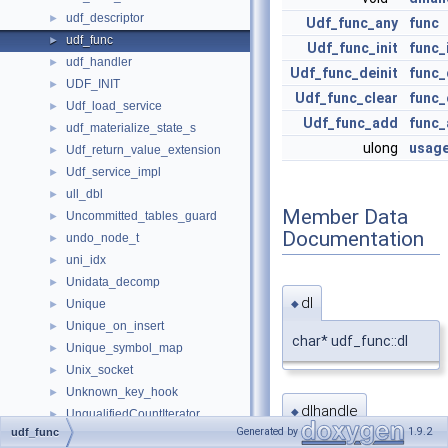
udf_descriptor
►
Udf_func_any
func
udf_func
►
Udf_func_init
func_
udf_handler
►
Udf_func_deinit
func_
UDF_INIT
►
Udf_func_clear
func_
Udf_load_service
►
Udf_func_add
func
udf_materialize_state_s
►
ulong
usag
Udf_return_value_extension
►
Udf_service_impl
►
ull_dbl
►
Member Data
Uncommitted_tables_guard
►
Documentation
undo_node_t
►
uni_idx
►
Unidata_decomp
►
dl
Unique
◆
►
Unique_on_insert
►
char* udf_func::dl
Unique_symbol_map
►
Unix_socket
►
Unknown_key_hook
►
dlhandle
◆
UnqualifiedCountIterator
►
Generated by
1.9.2
udf_func
UnreachableDestinationsQuarantine
►