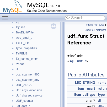
TrxVersion
►
MySQL
26.7.0
Tsid_map
►
Source Code Documentation
TTASEventMutex
►
Toggle main menu visibility
ttinfo
►
Tty
►
Public Attributes
|
Tty_init
►
List of all members
TwoDigitWriter
►
udf_func Struct
type_cmpl_t
►
Reference
TYPE_LIB
►
Type_properties
►
TYPELIB
►
#include
Tz_names_entry
►
<
sql_udf.h
>
tzhead
►
U
►
Public Attributes
uca_scanner_900
►
uca_scanner_any
►
LEX_STRING
name
UDF_ARGS
►
Item_result
retur
Udf_args_extension
►
Item_udftype
type
Udf_charset_service
►
char *
dl
UDF_counter
►
udf_data_t
►
void *
dlhan