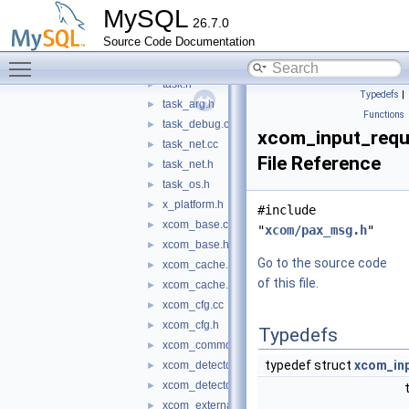
sock_probe_win32.h
►
MySQL
26.7.0
synode_no.cc
►
Source Code Documentation
synode_no.h
►
Toggle main menu visibility
task.cc
►
task.h
►
Typedefs
|
task_arg.h
►
Functions
task_debug.cc
►
xcom_input_requ
task_net.cc
►
File Reference
task_net.h
►
task_os.h
►
x_platform.h
►
#include
xcom_base.cc
►
"
xcom/pax_msg.h
"
xcom_base.h
►
Go to the source code
xcom_cache.cc
►
of this file.
xcom_cache.h
►
xcom_cfg.cc
►
xcom_cfg.h
►
Typedefs
xcom_common.h
►
typedef struct
xcom_in
xcom_detector.cc
►
xcom_detector.h
►
xcom_externals.h
►