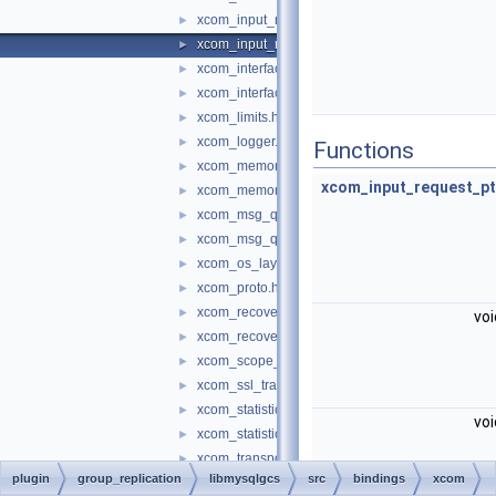
xcom_input_request.cc
►
xcom_input_request.h
►
xcom_interface.cc
►
xcom_interface.h
►
xcom_limits.h
►
xcom_logger.h
►
Functions
xcom_memory.cc
►
xcom_input_request_pt
xcom_memory.h
►
xcom_msg_queue.cc
►
xcom_msg_queue.h
►
xcom_os_layer.h
►
xcom_proto.h
►
xcom_recover.cc
►
vo
xcom_recover.h
►
xcom_scope_guard.h
►
xcom_ssl_transport.h
►
xcom_statistics.cc
►
vo
xcom_statistics.h
►
xcom_transport.cc
►
plugin
group_replication
libmysqlgcs
src
bindings
xcom
xcom_transport.h
►