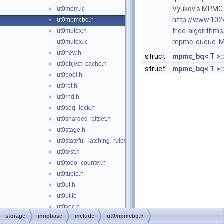
Vyukov's MPMC 
ut0mem.ic
►
http://www.102
ut0mpmcbq.h
►
free-algorithm
ut0mutex.h
►
mpmc-queue
.
M
ut0mutex.ic
ut0new.h
►
struct
mpmc_bq< T >::
ut0object_cache.h
►
struct
mpmc_bq< T >:
ut0pool.h
►
ut0rbt.h
►
ut0rnd.h
►
ut0seq_lock.h
►
ut0sharded_bitset.h
►
ut0stage.h
►
ut0stateful_latching_rules.h
►
ut0test.h
►
ut0todo_counter.h
►
ut0tuple.h
►
ut0ut.h
►
ut0ut.ic
►
ut0vec.h
►
storage
innobase
include
ut0mpmcbq.h
ut0vec.ic
►