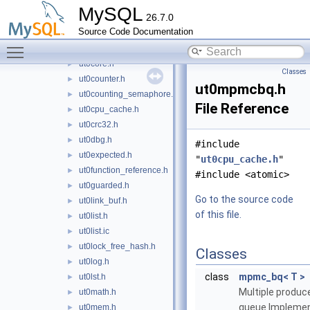
ut0bool_scope_guard.h
►
MySQL
26.7.0
ut0byte.h
►
Source Code Documentation
ut0byte.ic
►
Toggle main menu visibility
ut0class_life_cycle.h
►
ut0core.h
►
Classes
ut0counter.h
►
ut0mpmcbq.h
ut0counting_semaphore.h
►
File Reference
ut0cpu_cache.h
►
ut0crc32.h
►
ut0dbg.h
►
#include
ut0expected.h
►
"
ut0cpu_cache.h
"
ut0function_reference.h
►
#include <atomic>
ut0guarded.h
►
Go to the source code
ut0link_buf.h
►
of this file.
ut0list.h
►
ut0list.ic
►
ut0lock_free_hash.h
►
Classes
ut0log.h
►
class
mpmc_bq< T >
ut0lst.h
►
Multiple produ
ut0math.h
►
queue Implemen
ut0mem.h
►