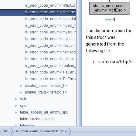
is_error_code_enum< HttpAuthErrc >
is_error_code_enum< McfErrc >
is_error_code_enum< metadata_cache::metadata_errc >
[
legend
]
is_error_code_enum< mysql_harness::DynamicLoaderErrc >
The documentation for
is_error_code_enum< mysql_harness::resolver::ErrcResolveResult
this struct was
is_error_code_enum< net::io_service_errc >
generated from the
is_error_code_enum< net::ip::resolver_errc >
following file:
is_error_code_enum< net::socket_errc >
is_error_code_enum< net::stream_errc >
router/src/http/sr
is_error_code_enum< routing_guidelines::routing_guidelines_errc
is_error_code_enum< TlsCertErrc >
is_error_code_enum< TlsErrc >
iterator_traits< Iterator_t >
►
pointer_traits< Iterator_t >
►
stdx
►
sysd
►
table_access_all_empty_spc
►
table_cache_unittest
telemetry
►
std
is_error_code_enum< McfErrc >
temptable
►