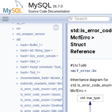
sha2_password
►
MySQL
26.7.0
sha2_password_unittest
Source Code Documentation
shcore
►
Toggle main menu visibility
software
►
sp_inl
►
srv
►
std::is_error_co
ssl_wrapper_service
►
McfErrc >
std
▼
Struct
hash< Buffer_t >
►
Reference
hash< dd::String_type >
►
hash< Gcs_xcom_synode >
►
hash< Gtid_t >
►
#include
hash< mysql::scheduler::Task_id >
►
<
mcf_error.h
>
hash< Tsid_t >
►
incrementable_traits< Iterator_t >
►
Inheritance diagram for
indirectly_readable_traits< Iterator_t >
►
std::is_error_code_enum
is_error_code_enum< cert_errc >
McfErrc >:
is_error_code_enum< classic_protocol::codec_errc >
is_error_code_enum< ConfigFilePathValidatorErrc >
is_error_code_enum< DestinationsErrc >
is_error_code_enum< http::client::FailureCode >