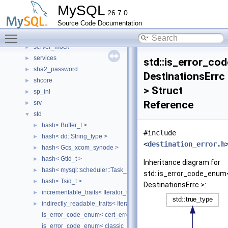
Roles
►
MySQL
26.7.0
routing_guidelines
►
Source Code Documentation
rpl
►
Toggle main menu visibility
rules_table_service
►
server_mock
►
services
►
std::is_error_co
sha2_password
►
DestinationsErrc
shcore
►
> Struct
sp_inl
►
Reference
srv
►
std
▼
hash< Buffer_t >
►
#include
hash< dd::String_type >
►
<
destination_error.h
hash< Gcs_xcom_synode >
►
hash< Gtid_t >
►
Inheritance diagram for
hash< mysql::scheduler::Task_id >
►
std::is_error_code_enum
hash< Tsid_t >
►
DestinationsErrc >:
incrementable_traits< Iterator_t >
►
indirectly_readable_traits< Iterator_t >
►
is_error_code_enum< cert_errc >
is_error_code_enum< classic_protocol::codec_errc >