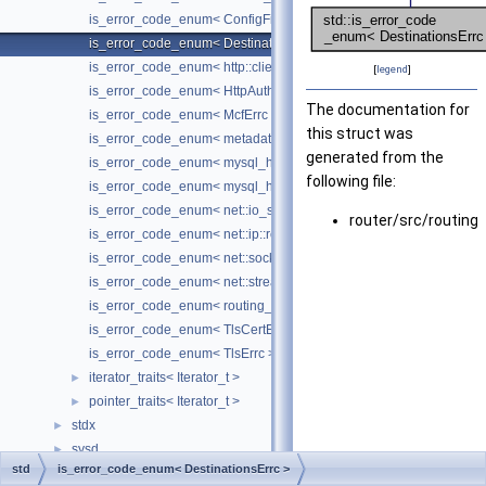
is_error_code_enum< ConfigFilePathValidatorErrc >
is_error_code_enum< DestinationsErrc >
is_error_code_enum< http::client::FailureCode >
[
legend
]
is_error_code_enum< HttpAuthErrc >
The documentation for
is_error_code_enum< McfErrc >
this struct was
is_error_code_enum< metadata_cache::metadata_errc >
generated from the
is_error_code_enum< mysql_harness::DynamicLoaderErrc >
following file:
is_error_code_enum< mysql_harness::resolver::ErrcResolveResult
is_error_code_enum< net::io_service_errc >
router/src/routing/
is_error_code_enum< net::ip::resolver_errc >
is_error_code_enum< net::socket_errc >
is_error_code_enum< net::stream_errc >
is_error_code_enum< routing_guidelines::routing_guidelines_errc
is_error_code_enum< TlsCertErrc >
is_error_code_enum< TlsErrc >
iterator_traits< Iterator_t >
►
pointer_traits< Iterator_t >
►
stdx
►
sysd
►
std
is_error_code_enum< DestinationsErrc >
telemetry
►