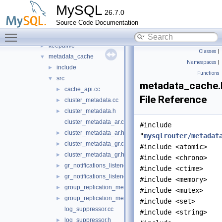
http
►
MySQL
26.7.0
io
►
Source Code Documentation
jit_executor
►
Toggle main menu visibility
json_schema_embedder
►
keepalive
►
Classes
|
metadata_cache
▼
Namespaces
|
include
►
Functions
src
▼
metadata_cache.
cache_api.cc
►
File Reference
cluster_metadata.cc
►
cluster_metadata.h
►
cluster_metadata_ar.cc
#include
cluster_metadata_ar.h
►
"
mysqlrouter/metadat
cluster_metadata_gr.cc
►
#include <atomic>
cluster_metadata_gr.h
►
#include <chrono>
gr_notifications_listener.cc
►
#include <ctime>
gr_notifications_listener.h
►
#include <memory>
group_replication_metadata.cc
►
#include <mutex>
group_replication_metadata.h
►
#include <set>
log_suppressor.cc
#include <string>
log_suppressor.h
►