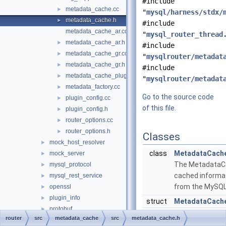
#include
metadata_cache.cc
►
"
mysql/harness/stdx/
metadata_cache.h
►
#include
metadata_cache_ar.cc
"
mysql_router_thread
metadata_cache_ar.h
►
#include
metadata_cache_gr.cc
►
"
mysqlrouter/metadat
metadata_cache_gr.h
►
#include
metadata_cache_plugin.cc
►
"
mysqlrouter/metadat
metadata_factory.cc
►
Go to the source code
plugin_config.cc
►
of this file.
plugin_config.h
►
router_options.cc
►
router_options.h
►
Classes
mock_host_resolver
►
class
MetadataCach
mock_server
►
The MetadataC
mysql_protocol
►
cached informa
mysql_rest_service
►
from the MySQL
openssl
►
plugin_info
►
struct
MetadataCache
protobuf
►
struct
MetadataCache
router
src
metadata_cache
src
metadata_cache.h
rest_api
►