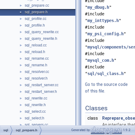
#include
sql_prepare.cc
►
"
my_dbug.h
"
sql_prepare.h
►
#include
sql_profile.cc
►
"
my_inttypes.h
"
sql_profile.h
►
#include
sql_query_rewrite.cc
►
"
my_psi_config.h
"
sql_query_rewrite.h
►
#include
sql_reload.cc
►
"
mysql/components/se
sql_reload.h
►
#include
sql_rename.cc
►
"
mysql_com.h
"
sql_rename.h
►
#include
sql_resolver.cc
►
"
sql/sql_class.h
"
sql_resolver.h
►
Go to the source code
sql_restart_server.cc
►
of this file.
sql_restart_server.h
►
sql_rewrite.cc
►
sql_rewrite.h
►
Classes
sql_select.cc
►
class
Reprepare_obse
sql_select.h
►
An interface that
sql_servers.cc
►
Generated by
1.9.2
sql
sql_prepare.h
used to take an
sql_servers.h
►