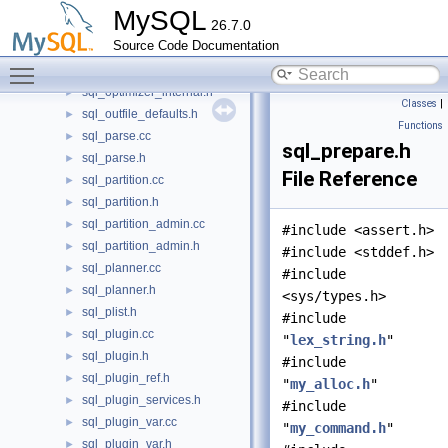
sql_masking_policy.h
►
MySQL
26.7.0
sql_opt_exec_shared.h
►
Source Code Documentation
sql_optimizer.cc
►
Toggle main menu visibility
sql_optimizer.h
►
sql_optimizer_internal.h
►
Classes
|
sql_outfile_defaults.h
►
Functions
sql_parse.cc
►
sql_prepare.h
sql_parse.h
►
File Reference
sql_partition.cc
►
sql_partition.h
►
sql_partition_admin.cc
►
#include <assert.h>
sql_partition_admin.h
►
#include <stddef.h>
sql_planner.cc
►
#include
sql_planner.h
►
<sys/types.h>
sql_plist.h
►
#include
sql_plugin.cc
►
"
lex_string.h
"
sql_plugin.h
►
#include
sql_plugin_ref.h
►
"
my_alloc.h
"
sql_plugin_services.h
►
#include
sql_plugin_var.cc
►
"
my_command.h
"
sql_plugin_var.h
►