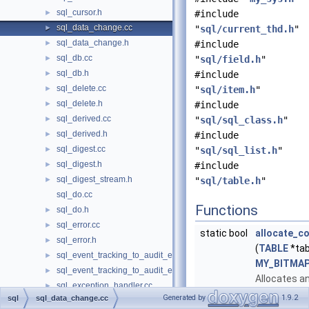
sql_cursor.h
►
#include
sql_data_change.cc
►
"
sql/current_thd.h
"
sql_data_change.h
►
#include
sql_db.cc
►
"
sql/field.h
"
sql_db.h
►
#include
sql_delete.cc
►
"
sql/item.h
"
sql_delete.h
►
#include
sql_derived.cc
►
"
sql/sql_class.h
"
sql_derived.h
►
#include
sql_digest.cc
►
"
sql/sql_list.h
"
sql_digest.h
►
#include
sql_digest_stream.h
►
"
sql/table.h
"
sql_do.cc
Functions
sql_do.h
►
sql_error.cc
►
static bool
allocate_c
sql_error.h
►
(
TABLE
*tab
sql_event_tracking_to_audit_event_mapping.cc
►
MY_BITMA
sql_event_tracking_to_audit_event_mapping.h
►
Allocates an
sql_exception_handler.cc
►
a MY_BITMA
Generated by
1.9.2
sql
sql_data_change.cc
sql_exception_handler.h
►