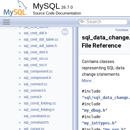
sql_class.h
►
MySQL
26.7.0
sql_client.cc
►
Source Code Documentation
sql_cmd.h
►
Toggle main menu visibility
sql_cmd_dcl.h
►
sql_cmd_ddl.cc
►
Functions
sql_cmd_ddl.h
►
sql_data_change
sql_cmd_ddl_table.cc
►
File Reference
sql_cmd_ddl_table.h
►
sql_cmd_dml.h
►
sql_cmd_srs.cc
►
Contains classes
sql_cmd_srs.h
►
representing SQL-data
sql_component.cc
change statements.
sql_component.h
►
More...
sql_connect.cc
►
sql_connect.h
►
#include
sql_const.h
►
"
sql/sql_data_change
sql_const_folding.cc
►
#include
sql_const_folding.h
►
"
my_dbug.h
"
sql_constraint.cc
#include
sql_constraint.h
►
"
my_inttypes.h
"
sql_cursor.cc
►
#include "
my_sys.h
"