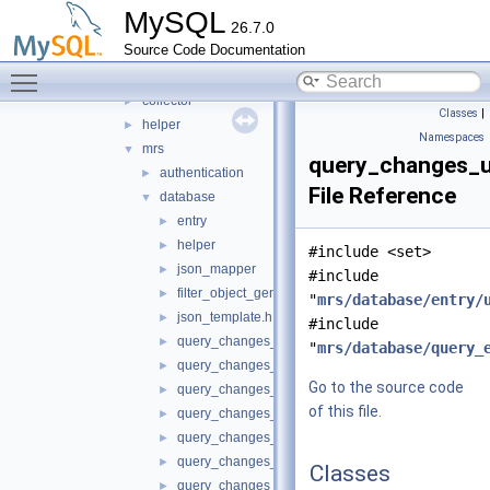
mock_server
►
MySQL
26.7.0
mysql_protocol
►
Source Code Documentation
mysql_rest_service
▼
Toggle main menu visibility
include
▼
collector
►
Classes
|
helper
►
Namespaces
mrs
▼
query_changes_u
authentication
►
File Reference
database
▼
entry
►
helper
►
#include <set>
json_mapper
►
#include
filter_object_generator.h
►
"
mrs/database/entry/
json_template.h
►
#include
query_changes_auth_app.h
►
"
mrs/database/query_
query_changes_auth_user.h
►
Go to the source code
query_changes_content_file.h
►
of this file.
query_changes_content_set.h
►
query_changes_db_object.h
►
query_changes_db_schema.h
►
Classes
query_changes_db_service.h
►