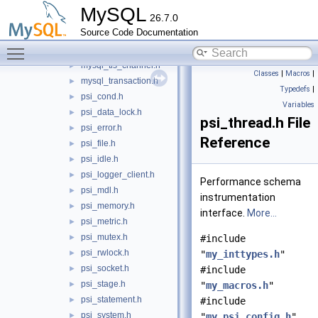
mysql_system.h
►
MySQL
26.7.0
mysql_table.h
►
Source Code Documentation
mysql_telemetry_logs_client.h
►
Toggle main menu visibility
mysql_thread.h
►
mysql_tls_channel.h
►
Classes
|
Macros
|
mysql_transaction.h
►
Typedefs
|
psi_cond.h
►
Variables
psi_data_lock.h
►
psi_thread.h File
psi_error.h
►
Reference
psi_file.h
►
psi_idle.h
►
psi_logger_client.h
►
Performance schema
psi_mdl.h
►
instrumentation
psi_memory.h
►
interface.
More...
psi_metric.h
►
psi_mutex.h
►
#include
psi_rwlock.h
►
"
my_inttypes.h
"
psi_socket.h
►
#include
psi_stage.h
►
"
my_macros.h
"
psi_statement.h
►
#include
psi_system.h
►
"
my_psi_config.h
"