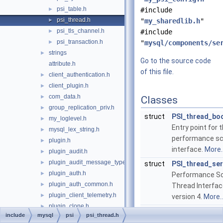
psi_table.h
►
#include
psi_thread.h
►
"
my_sharedlib.h
"
psi_tls_channel.h
►
#include
psi_transaction.h
►
"
mysql/components/se
strings
►
Go to the source code
attribute.h
of this file.
client_authentication.h
►
client_plugin.h
►
com_data.h
►
Classes
group_replication_priv.h
►
struct
PSI_thread_bo
my_loglevel.h
►
Entry point for 
mysql_lex_string.h
►
performance s
plugin.h
►
interface.
More..
plugin_audit.h
►
plugin_audit_message_types.h
►
struct
PSI_thread_ser
plugin_auth.h
►
Performance 
plugin_auth_common.h
►
Thread Interfac
plugin_client_telemetry.h
►
version 4.
More..
plugin_clone.h
►
struct
PSI_thread_ser
include
mysql
psi
psi_thread.h
plugin_ftparser.h
►
Performance 