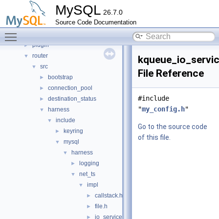
libs
►
MySQL
26.7.0
libservices
►
Source Code Documentation
mysql-test
Toggle main menu visibility
mysys
►
plugin
►
router
▼
kqueue_io_servic
src
▼
File Reference
bootstrap
►
connection_pool
►
#include
destination_status
►
"
my_config.h
"
harness
▼
include
▼
Go to the source code
keyring
►
of this file.
mysql
▼
harness
▼
logging
►
net_ts
▼
impl
▼
callstack.h
►
file.h
►
io_service_base.h
►