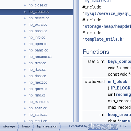
"
my_macros.h
"
hp_close.cc
►
#include
hp_create.cc
►
"
mysql/service_mysql
hp_delete.cc
►
#include
hp_extra.cc
►
"
storage/heap/heapde
hp_hash.cc
►
#include
hp_info.cc
►
"
template_utils.h
"
hp_open.cc
►
hp_panic.cc
Functions
►
hp_rename.cc
►
static int
keys_comp
hp_rfirst.cc
►
void *a, cons
hp_rkey.cc
►
const void *
hp_rlast.cc
►
static void
init_block
hp_rnext.cc
►
(
HP_BLOCK
hp_rprev.cc
►
uint
recleng
hp_rrnd.cc
►
min_records
hp_rsame.cc
►
max_record
hp_scan.cc
►
int
heap_creat
hp_static.cc
►
char *
name
,
hp_test1.cc
►
Generated by
1.9.2
storage
heap
hp_create.cc
HP_CREATE
hp_test2.cc
►