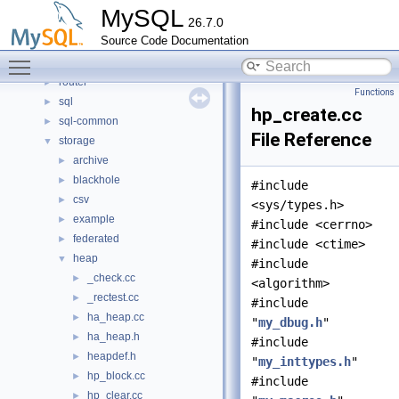
libservices
►
MySQL
26.7.0
mysql-test
Source Code Documentation
mysys
►
Toggle main menu visibility
plugin
►
router
►
Functions
sql
►
hp_create.cc
sql-common
►
File Reference
storage
▼
archive
►
blackhole
►
#include
csv
►
<sys/types.h>
example
►
#include <cerrno>
federated
►
#include <ctime>
heap
▼
#include
_check.cc
►
<algorithm>
_rectest.cc
►
#include
ha_heap.cc
►
"
my_dbug.h
"
ha_heap.h
►
#include
heapdef.h
►
"
my_inttypes.h
"
hp_block.cc
►
#include
hp_clear.cc
►