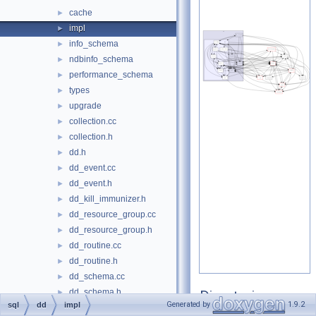
cache
►
impl
►
info_schema
►
ndbinfo_schema
►
performance_schema
►
types
►
upgrade
►
collection.cc
►
collection.h
►
dd.h
►
dd_event.cc
►
dd_event.h
►
dd_kill_immunizer.h
►
dd_resource_group.cc
►
dd_resource_group.h
►
dd_routine.cc
►
dd_routine.h
►
dd_schema.cc
►
dd_schema.h
►
Directories
Generated by
1.9.2
sql
dd
impl
dd_table.cc
►