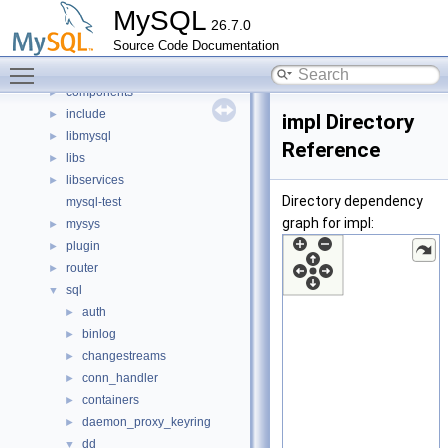
Classes
►
MySQL
26.7.0
Files
▼
Source Code Documentation
File List
▼
Toggle main menu visibility
client
►
components
►
include
►
impl Directory
libmysql
►
Reference
libs
►
libservices
►
Directory dependency
mysql-test
graph for impl:
mysys
►
plugin
►
router
►
sql
▼
auth
►
binlog
►
changestreams
►
conn_handler
►
containers
►
daemon_proxy_keyring
►
dd
▼