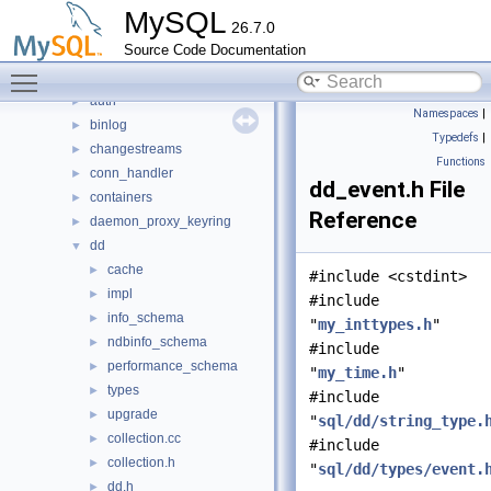
mysys
►
MySQL
26.7.0
plugin
►
Source Code Documentation
router
►
Toggle main menu visibility
sql
▼
auth
►
Namespaces
|
binlog
►
Typedefs
|
changestreams
►
Functions
conn_handler
►
dd_event.h File
containers
►
Reference
daemon_proxy_keyring
►
dd
▼
cache
►
#include <cstdint>
impl
►
#include
info_schema
►
"
my_inttypes.h
"
ndbinfo_schema
►
#include
performance_schema
►
"
my_time.h
"
types
►
#include
upgrade
►
"
sql/dd/string_type.
collection.cc
►
#include
collection.h
►
"
sql/dd/types/event.
dd.h
►