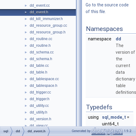
Go to the source code
dd_event.cc
►
of this file.
dd_event.h
►
dd_kill_immunizer.h
►
dd_resource_group.cc
►
Namespaces
dd_resource_group.h
►
namespace
dd
dd_routine.cc
►
The
dd_routine.h
►
version of
dd_schema.cc
►
the
dd_schema.h
►
current
dd_table.cc
►
data
dd_table.h
►
dictionary
dd_tablespace.cc
►
table
dd_tablespace.h
►
definitions
dd_trigger.cc
►
dd_trigger.h
►
dd_utility.cc
Typedefs
►
dd_utility.h
►
using
sql_mode_t
=
dd_version.h
►
uint64_t
dd_view.cc
►
Generated by
1.9.2
sql
dd
dd_event.h
dd_view.h
►