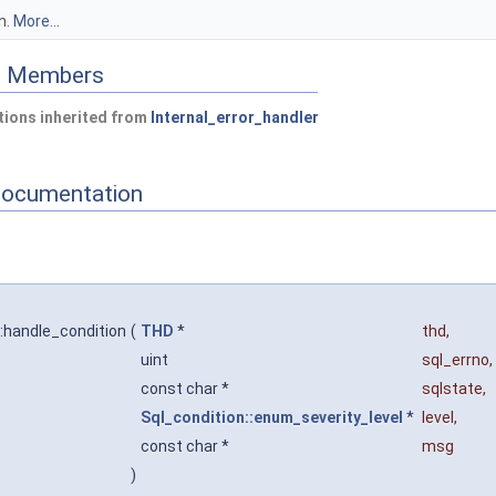
n.
More...
ed Members
ions inherited from
Internal_error_handler
Documentation
:handle_condition
(
THD
*
thd
,
uint
sql_errno
,
const char *
sqlstate
,
Sql_condition::enum_severity_level
*
level
,
const char *
msg
)