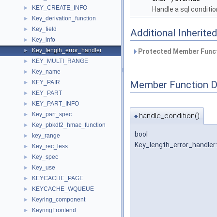
KEY_CREATE_INFO
►
Handle a sql conditio
Key_derivation_function
►
Key_field
►
Additional Inherit
Key_info
►
Key_length_error_handler
►
Protected Member Funct
KEY_MULTI_RANGE
►
Key_name
►
Member Function 
KEY_PAIR
►
KEY_PART
►
KEY_PART_INFO
►
Key_part_spec
handle_condition()
►
◆
Key_pbkdf2_hmac_function
►
bool
key_range
►
Key_length_error_handler:
Key_rec_less
►
Key_spec
►
Key_use
►
KEYCACHE_PAGE
►
KEYCACHE_WQUEUE
►
Keyring_component
►
KeyringFrontend
►