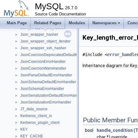
Json_temporal
►
MySQL
Json_time
26.7.0
►
Json_uint
Source Code Documentation
►
Json_wrapper
►
Main Page
Related Pages
Modules
Namespaces
Conc
Json_wrapper_crc_hasher
►
Json_wrapper_hasher
►
Key_length_error_
Json_wrapper_object_iterator
►
Json_wrapper_xxh_hasher
►
#include <
error_handle
JsonCoercionDeprecatedDefaultHandler
►
JsonCoercionErrorHandler
►
Inheritance diagram for Key
JsonCoercionWarnHandler
►
JsonParseDefaultErrorHandler
►
JsonSchemaDefaultErrorHandler
►
JsonSchemaErrorHandler
►
JsonSerializationDefaultErrorHandler
►
JsonSerializationErrorHandler
►
JT_data_source
►
Kerberos_client_io
►
Public Member Fun
Kerberos_plugin_client
►
KEY
►
bool
handle_condition
(
KEY_CACHE
►
char *) override