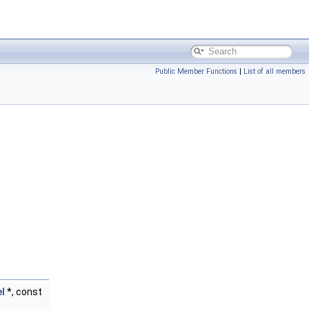
Public Member Functions
|
List of all members
el
*, const