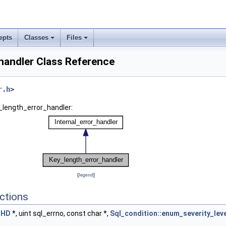
epts
Classes
Files
handler Class Reference
r.h
>
_length_error_handler:
[
legend
]
ctions
THD
*, uint sql_errno, const char *,
Sql_condition::enum_severity_lev