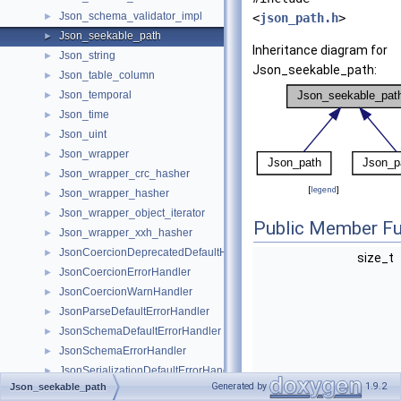
Json_schema_validator_impl
►
<
json_path.h
>
Json_seekable_path
►
Inheritance diagram for
Json_string
►
Json_seekable_path:
Json_table_column
►
Json_temporal
►
Json_time
►
Json_uint
►
Json_wrapper
►
Json_wrapper_crc_hasher
►
[
legend
]
Json_wrapper_hasher
►
Json_wrapper_object_iterator
►
Public Member Fu
Json_wrapper_xxh_hasher
►
JsonCoercionDeprecatedDefaultHandler
►
size_t
JsonCoercionErrorHandler
►
JsonCoercionWarnHandler
►
JsonParseDefaultErrorHandler
►
JsonSchemaDefaultErrorHandler
►
JsonSchemaErrorHandler
►
JsonSerializationDefaultErrorHandler
►
Generated by
1.9.2
Json_seekable_path
JsonSerializationErrorHandler
►