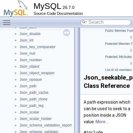
Json_datetime
►
MySQL
26.7.0
Json_decimal
►
Source Code Documentation
Json_diff
►
Toggle main menu visibility
Json_diff_vector
►
Json_dom
►
Public Member Func
Json_double
►
|
Json_int
►
Protected Member F
Json_key_comparator
►
|
Json_null
►
Protected Attributes
Json_number
►
|
Json_object
►
List of all members
Json_object_wrapper
►
Json_seekable_p
Json_opaque
►
Class Reference
Json_path
►
Json_path_cache
►
Json_path_clone
►
A path expression which
Json_path_leg
►
can be used to seek to a
Json_scalar
►
position inside a JSON
Json_scalar_holder
►
value.
More...
Json_schema_validation_report
►
Json_schema_validator
►
#include