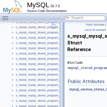
s_mysql_mysql_stored_program_argument_metadata_query
►
MySQL
26.7.0
s_mysql_mysql_stored_program_external_program_handle
►
Source Code Documentation
s_mysql_mysql_stored_program_field_name
►
Toggle main menu visibility
s_mysql_mysql_stored_program_import_metadata_query
►
s_mysql_mysql_stored_program_metadata_query
►
Public Attributes
|
s_mysql_mysql_stored_program_return_metadata_query
►
List of all members
s_mysql_mysql_stored_program_return_value_date
►
s_mysql_mysql_s
s_mysql_mysql_stored_program_return_value_datetime
►
Struct
s_mysql_mysql_stored_program_return_value_float
►
s_mysql_mysql_stored_program_return_value_int
Reference
►
s_mysql_mysql_stored_program_return_value_null
►
s_mysql_mysql_stored_program_return_value_string
►
#include
s_mysql_mysql_stored_program_return_value_string_charset
►
<
mysql_stored_progra
s_mysql_mysql_stored_program_return_value_time
►
s_mysql_mysql_stored_program_return_value_timestamp
►
s_mysql_mysql_stored_program_return_value_unsigned_int
►
Public Attributes
s_mysql_mysql_stored_program_return_value_year
►
mysql_service_status_
s_mysql_mysql_stored_program_runtime_argument_date
►
s_mysql_mysql_stored_program_runtime_argument_datetime
►
s_mysql_mysql_stored_program_runtime_argument_float
►
s_mysql_mysql_stored_program_runtime_argument_int
►