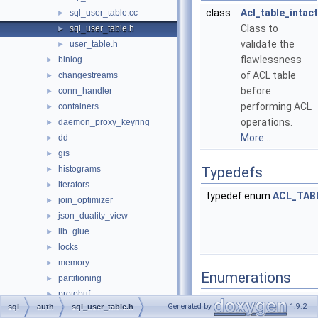
class
Acl_table_intact
sql_user_table.cc
►
Class to
sql_user_table.h
►
validate the
user_table.h
►
flawlessness
binlog
►
of ACL table
changestreams
►
before
conn_handler
►
performing ACL
containers
►
operations.
daemon_proxy_keyring
►
More...
dd
►
gis
►
histograms
Typedefs
►
iterators
►
typedef enum
ACL_TAB
join_optimizer
►
json_duality_view
►
lib_glue
►
locks
►
memory
►
Enumerations
partitioning
►
protobuf
►
enum
ACL_TABLES
{
Generated by
1.9.2
sql
auth
sql_user_table.h
raii
►
TABLE_USER
= 