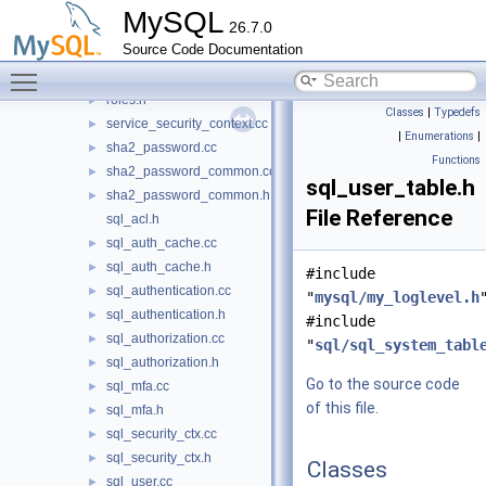
password_policy_service.cc
►
MySQL
26.7.0
role_tables.cc
►
Source Code Documentation
role_tables.h
►
Toggle main menu visibility
roles.cc
►
roles.h
►
Classes
|
Typedefs
service_security_context.cc
►
|
Enumerations
|
sha2_password.cc
►
Functions
sha2_password_common.cc
►
sql_user_table.h
sha2_password_common.h
►
File Reference
sql_acl.h
sql_auth_cache.cc
►
sql_auth_cache.h
►
#include
sql_authentication.cc
►
"
mysql/my_loglevel.h
sql_authentication.h
►
#include
sql_authorization.cc
►
"
sql/sql_system_tabl
sql_authorization.h
►
Go to the source code
sql_mfa.cc
►
of this file.
sql_mfa.h
►
sql_security_ctx.cc
►
sql_security_ctx.h
►
Classes
sql_user.cc
►