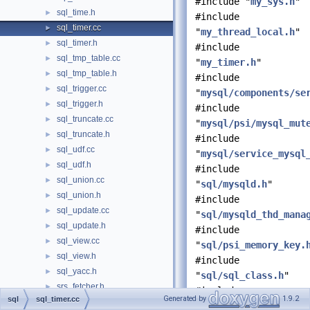
#include "
my_sys.h
"
sql_time.h
►
#include
sql_timer.cc
►
"
my_thread_local.h
"
sql_timer.h
►
#include
sql_tmp_table.cc
►
"
my_timer.h
"
sql_tmp_table.h
►
#include
sql_trigger.cc
►
"
mysql/components/se
sql_trigger.h
►
#include
sql_truncate.cc
►
"
mysql/psi/mysql_mut
sql_truncate.h
►
#include
sql_udf.cc
►
"
mysql/service_mysql
sql_udf.h
►
#include
sql_union.cc
►
"
sql/mysqld.h
"
sql_union.h
►
#include
sql_update.cc
►
"
sql/mysqld_thd_mana
sql_update.h
►
#include
sql_view.cc
►
"
sql/psi_memory_key.
sql_view.h
►
#include
sql_yacc.h
►
"
sql/sql_class.h
"
srs_fetcher.h
►
#include
Generated by
1.9.2
sql
sql_timer.cc
srv_session.cc
►
"
thr_mutex.h
"