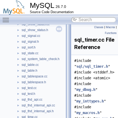
sql_show.cc
►
MySQL
26.7.0
sql_show.h
►
Source Code Documentation
sql_show_processlist.cc
►
Toggle main menu visibility
sql_show_processlist.h
►
sql_show_status.cc
►
Classes
|
Macros
|
sql_show_status.h
►
Functions
sql_signal.cc
►
sql_timer.cc File
sql_signal.h
►
Reference
sql_sort.h
►
sql_state.cc
►
sql_system_table_check.h
►
#include
sql_table.cc
►
"
sql/sql_timer.h
"
sql_table.h
►
#include <stddef.h>
sql_tablespace.cc
►
#include <atomic>
sql_tablespace.h
►
#include
sql_test.cc
►
"
my_dbug.h
"
sql_test.h
►
#include
sql_thd_api.cc
►
"
my_inttypes.h
"
sql_thd_internal_api.cc
►
#include
sql_thd_internal_api.h
►
"
my_macros.h
"
sql_time.cc
►