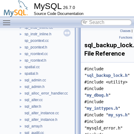
sp_head.cc
►
MySQL
26.7.0
sp_head.h
►
Source Code Documentation
sp_instr.cc
►
Toggle main menu visibility
sp_instr.h
►
sp_instr_inline.cc
►
Classes
|
sp_instr_inline.h
►
Functions
sp_pcontext.cc
sql_backup_lock
sp_pcontext.h
►
File Reference
sp_rcontext.cc
►
sp_rcontext.h
►
spatial.cc
►
#include
spatial.h
►
"
sql_backup_lock.h
"
sql_admin.cc
►
#include <utility>
sql_admin.h
►
#include
sql_alloc_error_handler.cc
►
"
my_dbug.h
"
sql_alter.cc
►
#include
sql_alter.h
►
"
my_inttypes.h
"
sql_alter_instance.cc
#include "
my_sys.h
"
sql_alter_instance.h
►
#include
sql_array.h
►
"mysqld_error.h"
sql_audit.cc
►