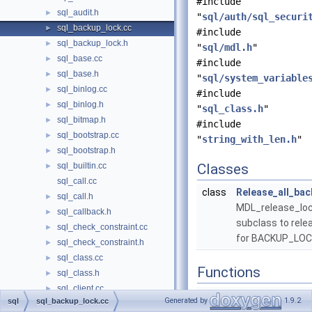
#include
sql_audit.h
►
"
sql/auth/sql_securi
sql_backup_lock.cc
►
#include
sql_backup_lock.h
►
"
sql/mdl.h
"
sql_base.cc
►
#include
sql_base.h
►
"
sql/system_variable
sql_binlog.cc
►
#include
sql_binlog.h
►
"
sql_class.h
"
sql_bitmap.h
►
#include
sql_bootstrap.cc
►
"
string_with_len.h
"
sql_bootstrap.h
►
sql_builtin.cc
Classes
►
sql_call.cc
class
Release_all_ba
sql_call.h
►
MDL_release_loc
sql_callback.h
►
subclass to rel
sql_check_constraint.cc
►
for BACKUP_LOC
sql_check_constraint.h
►
sql_class.cc
►
Functions
sql_class.h
►
sql_client.cc
►
static bool
check_back
Generated by
1.9.2
sql
sql_backup_lock.cc
sql_cmd.h
►
(
THD
*thd)