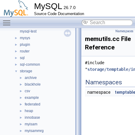
MySQL
include
►
26.7.0
libmysql
►
Source Code Documentation
libs
►
Toggle main menu visibility
libservices
►
mysql-test
Namespaces
memutils.cc File
mysys
►
plugin
►
Reference
router
►
sql
►
#include
sql-common
►
"
storage/temptable/i
storage
▼
archive
►
Namespaces
blackhole
►
csv
►
namespace
temptabl
example
►
federated
►
heap
►
innobase
►
myisam
►
myisammrg
►