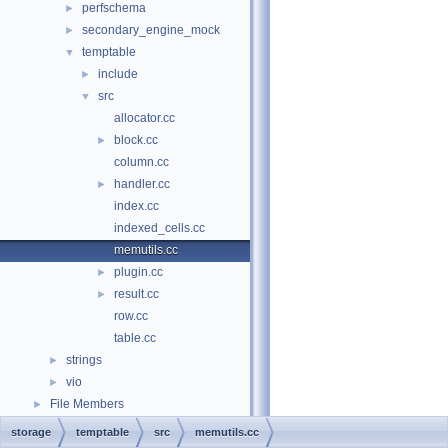
perfschema
►
secondary_engine_mock
►
temptable
▼
include
►
src
▼
allocator.cc
block.cc
►
column.cc
handler.cc
►
index.cc
indexed_cells.cc
memutils.cc
plugin.cc
►
result.cc
►
row.cc
table.cc
strings
►
vio
►
File Members
►
storage
temptable
src
memutils.cc