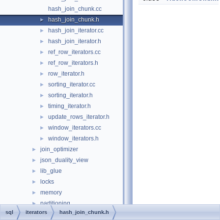
hash_join_chunk.cc
hash_join_chunk.h
►
hash_join_iterator.cc
►
hash_join_iterator.h
►
ref_row_iterators.cc
►
ref_row_iterators.h
►
row_iterator.h
►
sorting_iterator.cc
►
sorting_iterator.h
►
timing_iterator.h
►
update_rows_iterator.h
►
window_iterators.cc
►
window_iterators.h
►
join_optimizer
►
json_duality_view
►
lib_glue
►
locks
►
memory
►
partitioning
►
sql
iterators
hash_join_chunk.h
protobuf
►