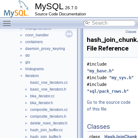
router
►
MySQL
26.7.0
sql
▼
Source Code Documentation
auth
►
Toggle main menu visibility
binlog
►
changestreams
►
Classes
conn_handler
►
hash_join_chunk
containers
►
File Reference
daemon_proxy_keyring
►
dd
►
gis
►
#include
histograms
►
"
my_base.h
"
iterators
▼
#include "
my_sys.h
"
basic_row_iterators.cc
#include
basic_row_iterators.h
►
"
sql/pack_rows.h
"
bka_iterator.cc
►
Go to the source code
bka_iterator.h
►
of this file.
composite_iterators.cc
►
composite_iterators.h
►
delete_rows_iterator.h
►
Classes
hash_join_buffer.cc
►
class
HashJoinChunk
hash_join_buffer.h
►