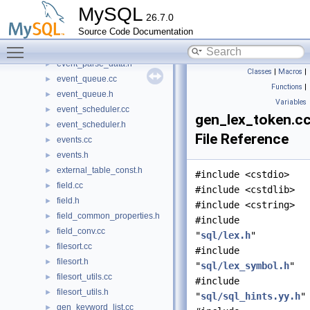
event_data_objects.h
►
MySQL
26.7.0
event_db_repository.cc
Source Code Documentation
event_db_repository.h
►
Toggle main menu visibility
event_parse_data.cc
►
event_parse_data.h
►
Classes
|
Macros
|
event_queue.cc
►
Functions
|
event_queue.h
►
Variables
event_scheduler.cc
►
gen_lex_token.c
event_scheduler.h
►
File Reference
events.cc
►
events.h
►
external_table_const.h
►
#include <cstdio>
field.cc
►
#include <cstdlib>
field.h
►
#include <cstring>
field_common_properties.h
►
#include
field_conv.cc
►
"
sql/lex.h
"
filesort.cc
►
#include
filesort.h
►
"
sql/lex_symbol.h
"
filesort_utils.cc
►
#include
filesort_utils.h
►
"
sql/sql_hints.yy.h
"
gen_keyword_list.cc
►