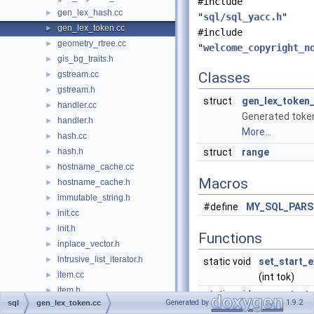
#include
gen_lex_hash.cc
►
"
sql/sql_yacc.h
"
gen_lex_token.cc
►
#include
geometry_rtree.cc
►
"
welcome_copyright_n
gis_bg_traits.h
►
gstream.cc
Classes
►
gstream.h
►
struct
gen_lex_token_
handler.cc
►
Generated toke
handler.h
►
More...
hash.cc
►
hash.h
struct
range
►
hostname_cache.cc
►
Macros
hostname_cache.h
►
immutable_string.h
►
#define
MY_SQL_PARS
init.cc
►
init.h
►
Functions
inplace_vector.h
►
intrusive_list_iterator.h
►
static void
set_start_
item.cc
►
(int tok)
item.h
►
static void
compute_t
Generated by
1.9.2
sql
gen_lex_token.cc
item_buff.cc
►
static void
print_token