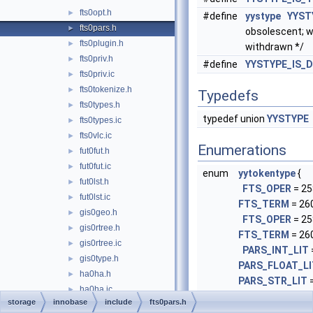
fts0opt.h
►
#define
yystype
YYST
fts0pars.h
►
obsolescent; wi
fts0plugin.h
►
withdrawn */
fts0priv.h
►
#define
YYSTYPE_IS_
fts0priv.ic
►
fts0tokenize.h
►
Typedefs
fts0types.h
►
typedef union
YYSTYPE
fts0types.ic
►
fts0vlc.ic
►
Enumerations
fut0fut.h
►
fut0fut.ic
►
enum
yytokentype
{
fut0lst.h
►
FTS_OPER
= 25
fut0lst.ic
►
FTS_TERM
= 260
gis0geo.h
►
FTS_OPER
= 25
gis0rtree.h
►
FTS_TERM
= 260
gis0rtree.ic
►
PARS_INT_LIT
gis0type.h
►
PARS_FLOAT_LI
ha0ha.h
►
PARS_STR_LIT
=
ha0ha.ic
►
PARS_FIXBINAR
storage
innobase
include
fts0pars.h
ha0storage.h
►
PARS_BLOB_LI