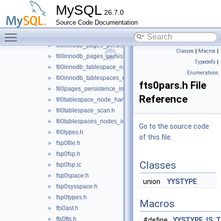
eval0eval.ic
►
MySQL
26.7.0
eval0proc.h
►
Source Code Documentation
eval0proc.ic
►
Toggle main menu visibility
fil0fil.h
►
fil0innodb_pages_persistence.h
►
Classes
|
Macros
|
fil0innodb_pages_persistence_sys_vars_handler.h
►
Typedefs
|
fil0innodb_tablespace_node_handle.h
►
Enumerations
fil0innodb_tablespaces_nodes.h
►
fts0pars.h File
fil0pages_persistence_interface.h
►
Reference
fil0tablespace_node_handle_interface.h
►
fil0tablespace_scan.h
►
fil0tablespaces_nodes_interface.h
►
Go to the source code
fil0types.h
►
of this file.
fsp0file.h
►
fsp0fsp.h
►
Classes
fsp0fsp.ic
►
fsp0space.h
►
union
YYSTYPE
fsp0sysspace.h
►
fsp0types.h
►
Macros
fts0ast.h
►
fts0fts.h
►
#define
YYSTYPE_IS_T