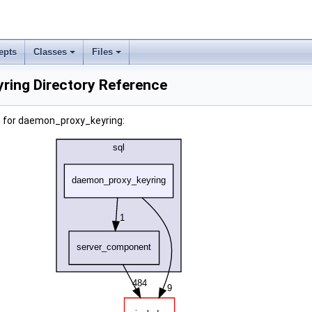
epts
Classes
Files
ing Directory Reference
 for daemon_proxy_keyring: