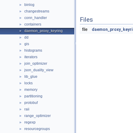
binlog
►
changestreams
►
conn_handler
►
Files
containers
►
file
daemon_proxy_keyri
daemon_proxy_keyring
►
dd
►
gis
►
histograms
►
iterators
►
join_optimizer
►
json_duality_view
►
lib_glue
►
locks
►
memory
►
partitioning
►
protobuf
►
raii
►
range_optimizer
►
regexp
►
resourcegroups
►