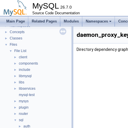
Code paths
►
MySQL
Innodb UNDO Tablespace Truncate
26.7.0
►
Deprecated List
Source Code Documentation
Modules
►
Main Page
Related Pages
Modules
Namespaces
Conc
Namespaces
►
Concepts
►
daemon_proxy_keyr
Classes
►
Files
▼
Directory dependency graph
File List
▼
client
►
components
►
include
►
libmysql
►
libs
►
libservices
►
mysql-test
mysys
►
plugin
►
router
►
sql
▼
auth
►