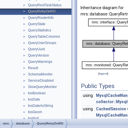
QueryRestTaskStatus
►
Inheritance diagram for
QueryRetryOnRO
►
mrs::database::QueryRet
QueryRouterInfo
►
QueryState
►
QueryStatistics
►
QueryTableColumns
►
QueryUserGroups
►
QueryUuid
►
QueryVersion
►
QueryWarnings
►
Result
►
[
legend
]
SchemaMonitor
►
ServiceDisabled
►
Public Types
SlowQueryMonitor
►
tosBoolean
►
using
MysqlCacheMan
tosDate
►
collector::Mys
tosDateAsString
►
using
CachedSession
tosGeom
►
MysqlCacheMana
tosNull
►
Public Types inherite
mrs
database
QueryRetryOnRO
tosNumber
►