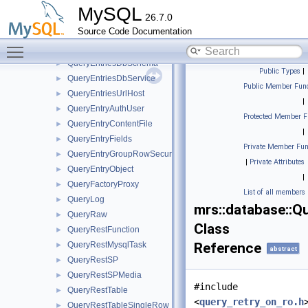
QueryEntriesAuthRole
►
MySQL
26.7.0
QueryEntriesContentFile
►
Source Code Documentation
QueryEntriesContentSet
►
Toggle main menu visibility
QueryEntriesDbObject
►
QueryEntriesDbSchema
►
Public Types
|
QueryEntriesDbService
►
Public Member Func
QueryEntriesUrlHost
►
|
QueryEntryAuthUser
►
Protected Member F
QueryEntryContentFile
►
|
QueryEntryFields
►
Private Member Fun
QueryEntryGroupRowSecurity
►
|
Private Attributes
QueryEntryObject
►
|
QueryFactoryProxy
►
List of all members
QueryLog
►
mrs::database::
QueryRaw
►
Class
QueryRestFunction
►
QueryRestMysqlTask
Reference
►
abstract
QueryRestSP
►
QueryRestSPMedia
►
#include
QueryRestTable
►
<
query_retry_on_ro.h
QueryRestTableSingleRow
►