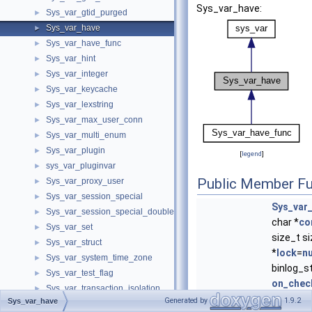
Sys_var_have:
Sys_var_gtid_purged
►
Sys_var_have
►
Sys_var_have_func
►
Sys_var_hint
►
Sys_var_integer
►
Sys_var_keycache
►
Sys_var_lexstring
►
Sys_var_max_user_conn
►
Sys_var_multi_enum
►
Sys_var_plugin
►
[
legend
]
sys_var_pluginvar
►
Public Member Fu
Sys_var_proxy_user
►
Sys_var_session_special
►
Sys_var
Sys_var_session_special_double
►
char *
co
Sys_var_set
►
size_t si
Sys_var_struct
►
*
lock
=
nu
Sys_var_system_time_zone
►
binlog_s
Sys_var_test_flag
►
on_chec
Sys_var_transaction_isolation
►
on_upda
Generated by
1.9.2
Sys_var_have
Sys_var_transaction_read_only
►