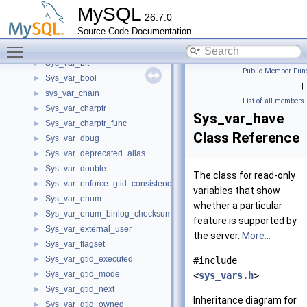
SYS_VAR
►
MySQL
26.7.0
sys_var
►
Source Code Documentation
Sys_var_alias
►
Toggle main menu visibility
Sys_var_binlog_encryption
►
Sys_var_bit
►
Public Member Func
Sys_var_bool
►
|
sys_var_chain
►
List of all members
Sys_var_charptr
►
Sys_var_have
Sys_var_charptr_func
►
Class Reference
Sys_var_dbug
►
Sys_var_deprecated_alias
►
Sys_var_double
►
The class for read-only
Sys_var_enforce_gtid_consistency
►
variables that show
Sys_var_enum
►
whether a particular
Sys_var_enum_binlog_checksum
►
feature is supported by
Sys_var_external_user
►
the server.
More...
Sys_var_flagset
►
Sys_var_gtid_executed
►
#include
Sys_var_gtid_mode
►
<
sys_vars.h
>
Sys_var_gtid_next
►
Inheritance diagram for
Sys_var_gtid_owned
►