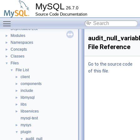
Testing Tools
►
MySQL
26.7.0
Development Tools
►
Source Code Documentation
Code paths
►
Toggle main menu visibility
Innodb UNDO Tablespace Truncate
►
Deprecated List
Modules
►
audit_null_variab
Namespaces
►
File Reference
Concepts
►
Classes
►
Files
▼
Go to the source code
File List
▼
of this file.
client
►
components
►
include
►
libmysql
►
libs
►
libservices
►
mysql-test
mysys
►
plugin
▼
audit_null
▼