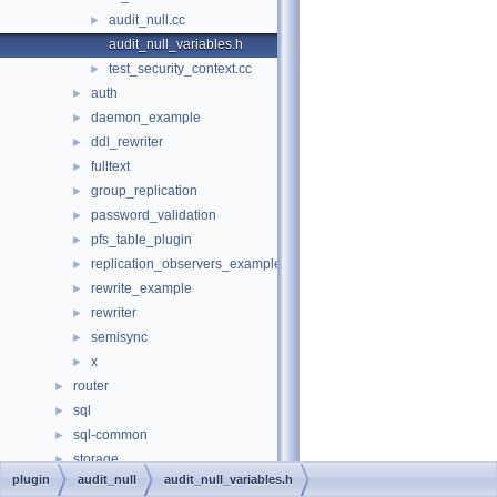
audit_null.cc
►
audit_null_variables.h
test_security_context.cc
►
auth
►
daemon_example
►
ddl_rewriter
►
fulltext
►
group_replication
►
password_validation
►
pfs_table_plugin
►
replication_observers_example
►
rewrite_example
►
rewriter
►
semisync
►
x
►
router
►
sql
►
sql-common
►
storage
►
plugin
audit_null
audit_null_variables.h
strings
►