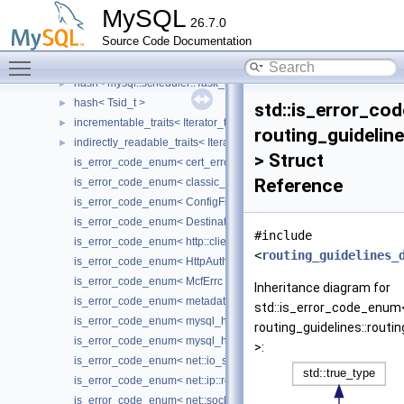
hash< Buffer_t >
►
MySQL
26.7.0
hash< dd::String_type >
►
Source Code Documentation
hash< Gcs_xcom_synode >
►
Toggle main menu visibility
hash< Gtid_t >
►
hash< mysql::scheduler::Task_id >
►
hash< Tsid_t >
►
std::is_error_co
incrementable_traits< Iterator_t >
►
routing_guideline
indirectly_readable_traits< Iterator_t >
►
> Struct
is_error_code_enum< cert_errc >
Reference
is_error_code_enum< classic_protocol::codec_errc >
is_error_code_enum< ConfigFilePathValidatorErrc >
is_error_code_enum< DestinationsErrc >
#include
is_error_code_enum< http::client::FailureCode >
<
routing_guidelines_
is_error_code_enum< HttpAuthErrc >
is_error_code_enum< McfErrc >
Inheritance diagram for
is_error_code_enum< metadata_cache::metadata_errc >
std::is_error_code_enum
is_error_code_enum< mysql_harness::DynamicLoaderErrc >
routing_guidelines::routi
is_error_code_enum< mysql_harness::resolver::ErrcResolveResult
>:
is_error_code_enum< net::io_service_errc >
is_error_code_enum< net::ip::resolver_errc >
is_error_code_enum< net::socket_errc >