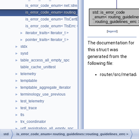
is_error_code_enum< net::stream_errc >
is_error_code_enum< routing_guidelines::routing_guidelines_errc
is_error_code_enum< TlsCertErrc >
is_error_code_enum< TlsErrc >
[
legend
]
iterator_traits< Iterator_t >
►
pointer_traits< Iterator_t >
►
The documentation for
stdx
►
this struct was
sysd
►
generated from the
table_access_all_empty_spc
►
following file:
table_cache_unittest
telemetry
►
router/src/metada
temptable
►
temptable_aggregate_iterator
►
terminology_use_previous
►
test_telemetry
►
test_trace
►
tls
►
trx_coordinator
►
udf_registration_all_empty_spc
►
std
is_error_code_enum< routing_guidelines::routing_guidelines_errc >
undo